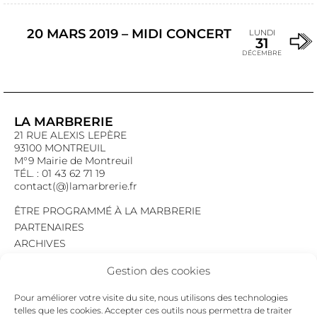
20 MARS 2019 – MIDI CONCERT
LUNDI
31
DÉCEMBRE
LA MARBRERIE
21 RUE ALEXIS LEPÈRE
93100 MONTREUIL
M°9 Mairie de Montreuil
TÉL. : 01 43 62 71 19
contact(@)lamarbrerie.fr
ÊTRE PROGRAMMÉ À LA MARBRERIE
PARTENAIRES
ARCHIVES
EMPLOI
Gestion des cookies
MENTIONS LÉGALES
POLITIQUE DE CONFIDENTIALITÉ
Pour améliorer votre visite du site, nous utilisons des technologies
COOKIES
telles que les cookies. Accepter ces outils nous permettra de traiter