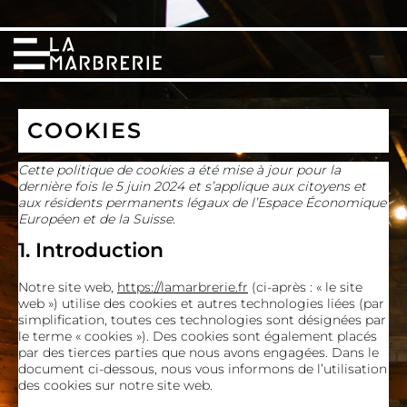
COOKIES
Cette politique de cookies a été mise à jour pour la
dernière fois le 5 juin 2024 et s’applique aux citoyens et
aux résidents permanents légaux de l’Espace Économique
Européen et de la Suisse.
1. Introduction
Notre site web,
https://lamarbrerie.fr
(ci-après : « le site
web ») utilise des cookies et autres technologies liées (par
simplification, toutes ces technologies sont désignées par
le terme « cookies »). Des cookies sont également placés
par des tierces parties que nous avons engagées. Dans le
document ci-dessous, nous vous informons de l’utilisation
des cookies sur notre site web.