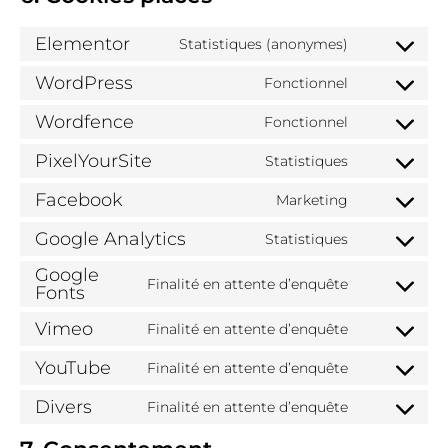
Elementor
Statistiques (anonymes)
Consent
to
WordPress
Fonctionnel
service
Consent
elementor
to
Wordfence
Fonctionnel
service
Consent
wordpress
to
PixelYourSite
Statistiques
service
Consent
wordfence
to
Facebook
Marketing
service
Consent
pixelyoursit
to
Google Analytics
Statistiques
service
Consent
facebook
to
Google
service
Finalité en attente d’enquête
Fonts
Consent
google-
to
analytics
Vimeo
service
Finalité en attente d’enquête
Consent
google-
to
fonts
YouTube
Finalité en attente d’enquête
service
Consent
vimeo
to
Divers
Finalité en attente d’enquête
service
Consent
youtube
to