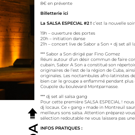
8€ en prévente
Billetterie ici
La SALSA ESPECIAL #2 !
c’est la nouvelle soir
19h – ouverture des portes
20h – initiation danse
21h – concert live de Sabor a Son + dj set all 
*** Sabor a Son dirigé par Fino Gomez
Réuni autour d’un désir commun de faire conn
cubain, Sabor A Son a constitué son répertoir
originaires de l’est de la région de Cuba, ai
originales. Les noctambules afro-latinistes de
bien car le groupe a enflammé pendant plus d
Coupole du boulevard Montparnasse.
*** dj set all salsa gang
Pour cette première SALSA ESPECIAL ! nous av
dj locaux. Ce « gang » made in Montreuil saur
meilleurs sons salsa. Attention préparez-vous 
sélection redoutable ne vous laissera pas une
INFOS PRATIQUES :