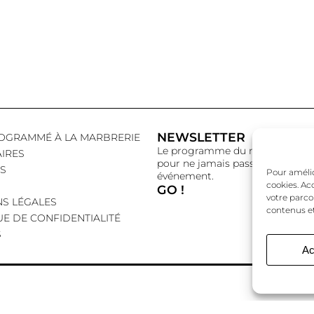
NEWSLETTER
OGRAMMÉ À LA MARBRERIE
Le programme du mois,
IRES
pour ne jamais passer à côté d’
S
Pour amélior
événement.
cookies. Ac
GO !
votre parco
S LÉGALES
contenus et
UE DE CONFIDENTIALITÉ
S
Ac