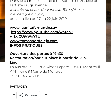
Dans le cadre de l’Installation Sonore et Visuelle de
l’artiste uruguayenne
Inspirée du chant du Vanneau Téro (Oiseau
d’Amérique du Sud)
qui aura lieu
du 17 au 22 juin 2019
www.juanitafernandez.uy
https://www.youtube.com/watch?
v=kgCUiVWgY7U
www.tomasbordalejo.com
INFOS PRATIQUES :
Ouverture des portes à 19h30
Restauration/bar sur place à partir de
20h.
Lieu
:
La Marbrerie – 21 rue Alexis Lepère – 93100 Montreuil
// M° ligne 9 Mairie de Montreuil
Tél. : 01 43 62 71 19
PARTAGER :
Partager