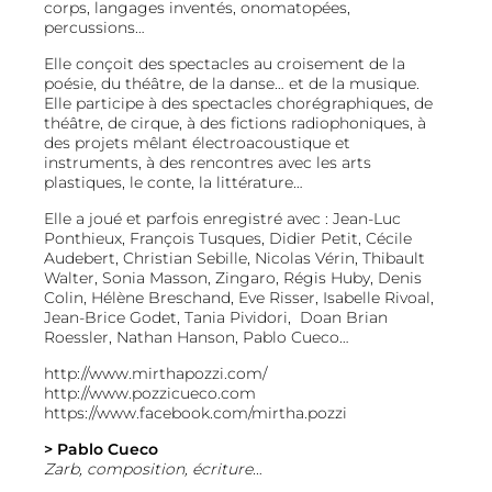
corps, langages inventés, onomatopées,
percussions…
Elle conçoit des spectacles au croisement de la
poésie, du théâtre, de la danse… et de la musique.
Elle participe à des spectacles chorégraphiques, de
théâtre, de cirque, à des fictions radiophoniques, à
des projets mêlant électroacoustique et
instruments, à des rencontres avec les arts
plastiques, le conte, la littérature…
Elle a joué et parfois enregistré avec : Jean-Luc
Ponthieux, François Tusques, Didier Petit, Cécile
Audebert, Christian Sebille, Nicolas Vérin, Thibault
Walter, Sonia Masson, Zingaro, Régis Huby, Denis
Colin, Hélène Breschand, Eve Risser, Isabelle Rivoal,
Jean-Brice Godet, Tania Pividori, Doan Brian
Roessler, Nathan Hanson, Pablo Cueco…
http://www.mirthapozzi.com/
http://www.pozzicueco.com
https://www.facebook.com/mirtha.pozzi
> Pablo Cueco
Zarb, composition, écriture…