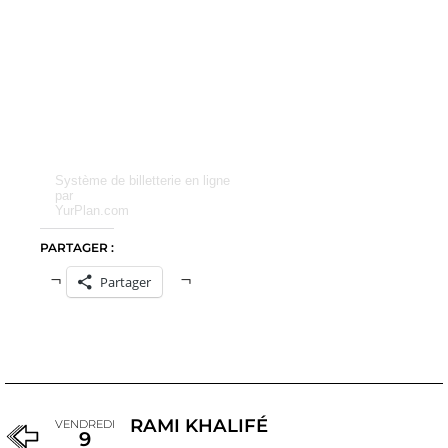
Système de billetterie en ligne
par
YurPlan.com
PARTAGER :
Partager
RAMI KHALIFÉ
VENDREDI
9