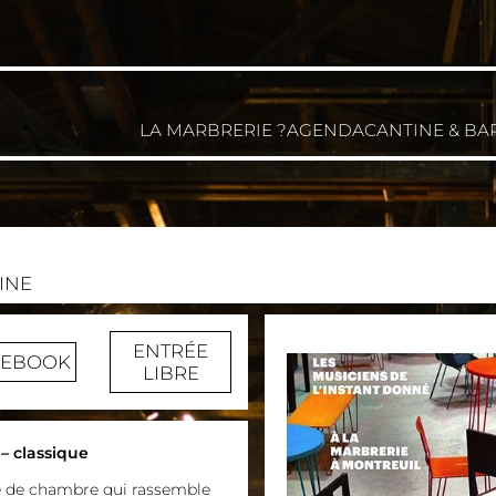
LA MARBRERIE ?
AGENDA
CANTINE & BA
INE
ENTRÉE
CEBOOK
LIBRE
– classique
e de chambre qui rassemble