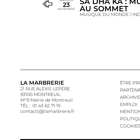
SÃ DHA KA : M
SAMEDI
23
AU SOMMET
NOVEMBRE
MUSIQUE DU MONDE / IN
LA MARBRERIE
ÊTRE PR
21 RUE ALEXIS LEPÈRE
PARTENA
93100 MONTREUIL
ARCHIVE
M°9 Mairie de Montreuil
EMPLOI
TÉL. : 01 43 62 71 19
contact(@)lamarbrerie.fr
MENTION
POLITIQ
COOKIE