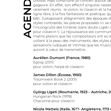
AGENDA
choisie. Mais construire un concert autour de
gageure. En effet, son effectif singulier rass
rarement réunis : le violon, le clavecin et la h
ligne libre, à la fois fantaisiste et poétique
bâti. Juxtaposant allègrement des époques di
styles contrastés, les pièces proposées ici s
l’incongruité des timbres (sans doute Ligeti 
pour clavecin !). La réjouissance est communic
malins plaisirs que les compositeurs ont eu à
collent à la peau des instruments, des styles
sensations ludiques et intimes que les music
auront à cœur de transmettre.
Aurélien Dumont (France, 1980)
Eglog (2011)
pour violon, harpe et clavecin
James Dillon (Écosse, 1950)
Traumwerk Book 2 (2001)
pour violon et clavecin
György Ligeti (Roumanie, 1923 – Autriche, 
Hungarian Rock (1978)
Chaconne pour clavecin
Nicola Matteis (Italie, 16??- Angleterre, 1713