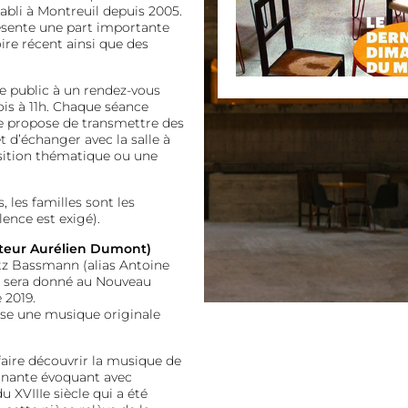
abli à Montreuil depuis 2005.
résente une part importante
oire récent ainsi que des
le public à un rendez-vous
ois à 11h. Chaque séance
le propose de transmettre des
 d’échanger avec la salle à
sition thématique ou une
 les familles sont les
ence est exigé).
siteur Aurélien Dumont)
utz Bassmann (alias Antoine
g sera donné au Nouveau
 2019.
ose une musique originale
 faire découvrir la musique de
nnante évoquant avec
u XVIIIe siècle qui a été