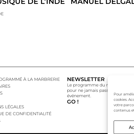
USIQUE DE L’INDE
MANUEL DELGA
DE
NEWSLETTER
OGRAMMÉ À LA MARBRERIE
Le programme du mois,
IRES
pour ne jamais passer à côté d’
S
Pour amélior
événement.
cookies. Ac
GO !
votre parco
S LÉGALES
contenus et
UE DE CONFIDENTIALITÉ
S
Ac