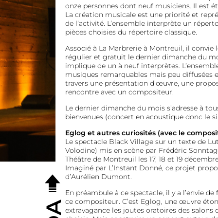
onze personnes dont neuf musiciens. Il est ét
La création musicale est une priorité et rep
de l’activité. L’ensemble interprète un répert
pièces choisies du répertoire classique.
Associé à La Marbrerie à Montreuil, il convie 
régulier et gratuit le dernier dimanche du m
implique de un à neuf interprètes. L’ensemb
musiques remarquables mais peu diffusées et
travers une présentation d’œuvre, une propo
rencontre avec un compositeur.
Le dernier dimanche du mois s’adresse à tous,
bienvenues (concert en acoustique donc le sil
Eglog et autres curiosités (avec le compo
Le spectacle Black Village sur un texte de L
Volodine) mis en scène par Frédéric Sonnta
Théâtre de Montreuil les 17, 18 et 19 décembre
Imaginé par L’Instant Donné, ce projet prop
d’Aurélien Dumont.
En préambule à ce spectacle, il y a l’envie de
ce compositeur. C’est Eglog, une œuvre éto
extravagance les joutes oratoires des salons d