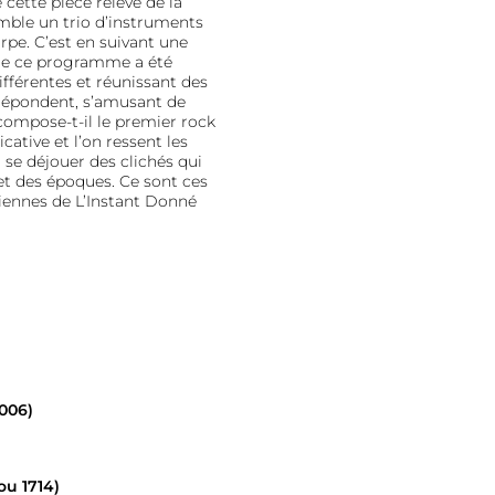
 cette pièce relève de la
emble un trio d’instruments
arpe. C’est en suivant une
, que ce programme a été
fférentes et réunissant des
e répondent, s’amusant de
compose-t-il le premier rock
ative et l’on ressent les
 se déjouer des clichés qui
 et des époques. Ce sont ces
iennes de L’Instant Donné
2006)
 ou 1714)