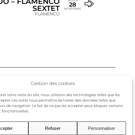
DO – FLAMENCO
JEUDI
28
SEXTET
NOVEMBRE
FLAMENCO
Facebook
Twitter
Instagram
Gestion des cookies
un
er votre visite du site, nous utilisons des technologies telles que les
cepter ces outils nous permettra de traiter des données telles que
urs de navigation. Le fait de ne pas les accepter peut bloquer certains
 fonctionnalités.
cepter
Refuser
Personnaliser