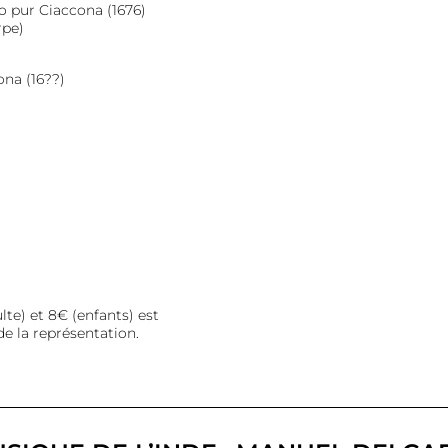
o pur Ciaccona (1676)
rpe)
ona (16??)
lte) et 8€ (enfants) est
de la représentation.