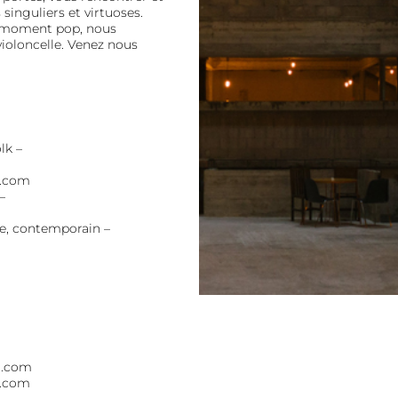
singuliers et virtuoses.
r moment pop, nous
ioloncelle. Venez nous
lk –
.com
–
de, contemporain –
o.com
o.com