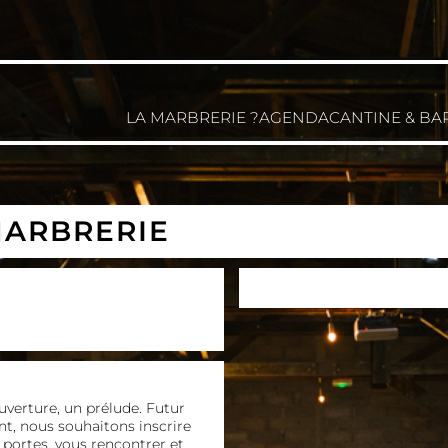
LA MARBRERIE ?
AGENDA
CANTINE & BA
 MARBRERIE
uverture, un prélude. Futur
nt, nous souhaitons inscrire
s portes, vous rencontrer et