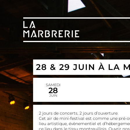
28 & 29 JUIN À LA
SAMEDI
28
JUIN
2 jours de concerts, 2 jours d’ouverture.
Cet air de mini-festival est comme une pré-o
lieu artistique, évènementiel et d’hébergeme
ce lieu dans le tissu montreuillois. Ouvrir no