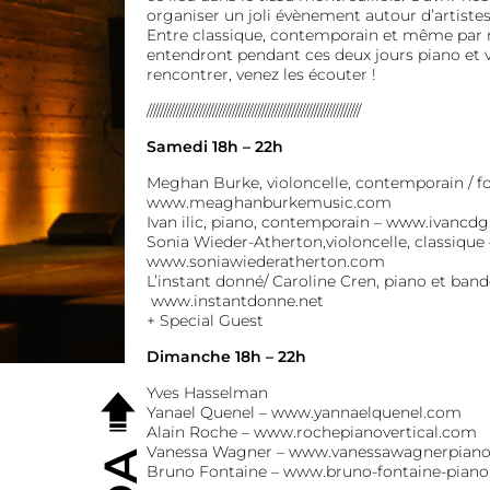
organiser un joli évènement autour d’artistes 
Entre classique, contemporain et même pa
entendront pendant ces deux jours piano et v
rencontrer, venez les écouter !
/////////////////////////////////////////////////////////////////
Samedi 18h – 22h
Meghan Burke, violoncelle, contemporain / fo
www.meaghanburkemusic.com
Ivan ilic, piano, contemporain –
www.ivancdg
Sonia Wieder-Atherton,violoncelle, classique 
www.soniawiederatherton.com
L’instant donné/ Caroline Cren, piano et ban
www.instantdonne.net
+ Special Guest
Dimanche 18h – 22h
Yves Hasselman
Yanael Quenel –
www.yannaelquenel.com
Alain Roche –
www.rochepianovertical.com
Vanessa Wagner –
www.vanessawagnerpian
Bruno Fontaine –
www.bruno-fontaine-pian