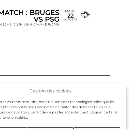
MATCH : BRUGES
MARDI
22
VS PSG
OCTOBRE
 DE LIGUE DES CHAMPIONS
Facebook
Twitter
Instagram
Gestion des cookies
un
er votre visite du site, nous utilisons des technologies telles que les
cepter ces outils nous permettra de traiter des données telles que
urs de navigation. Le fait de ne pas les accepter peut bloquer certains
 fonctionnalités.