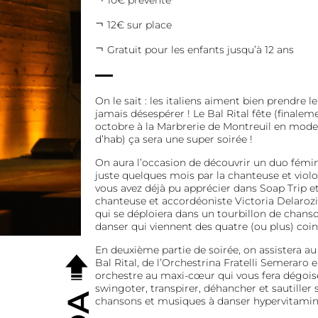
10€ prévente
12€ sur place
Gratuit pour les enfants jusqu’à 12 ans
On le sait : les italiens aiment bien prendre 
jamais désespérer ! Le Bal Rital fête (finalem
octobre à la Marbrerie de Montreuil en mode
d’hab) ça sera une super soirée !
On aura l’occasion de découvrir un duo féminin
juste quelques mois par la chanteuse et violo
vous avez déjà pu apprécier dans Soap Trip et
chanteuse et accordéoniste Victoria Delarozi
qui se déploiera dans un tourbillon de chans
danser qui viennent des quatre (ou plus) coi
En deuxième partie de soirée, on assistera au
Bal Rital, de l’Orchestrina Fratelli Semeraro 
orchestre au maxi-cœur qui vous fera dégoiser,
swingoter, transpirer, déhancher et sautiller 
chansons et musiques à danser hypervitamin