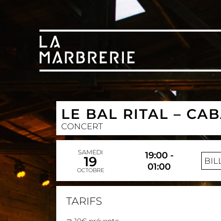
LE BAL RITAL – CA
CONCERT
SAMEDI
19:00 -
19
BIL
01:00
OCTOBRE
TARIFS