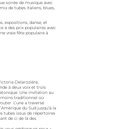
ue soirée de musique avec
ix de tubes italiens, blues,
, expositions, danse, et
ce à des prix populaires avec
ne vraie fête populaire à
ictoria Delarozière,
de à deux voix et trois
iatonique. Une invitation au
 moins traditionnel où
vouter. L’une a traversé
e l’Amérique du Sud jusqu’à la
es tubes issus de répertoires
nt de ci de là des
-les vous embarquer pour «