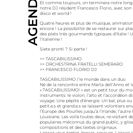
AGENDA
Et comme toujours, on terminera notre long
notre DJ résident Francesco Florio, avec son m
disco et world !
Quatre heures et plus de musique, animations
encore ! La possibilité de se restaurer sur pla
des plats très gourmands typiques d’Italie ! U
l’italienne !
Siete pronti ? Si parte !
>> TASCABILISSIMO
>> ORCHESTRINA FRATELLI SEMERARO
>> FRANCESCO FLORIO DJ
TASCABILISSIMO / le monde dans un duo
Né de la rencontre entre Marta dell’Anno et V
« TASCABILISSIMO! » est un petit tour du mon
instruments: le violon, l’alto et l’accordéon d
voyage. Une pépite d’énergie. Un bal, plus ou
petit.e.s et grand.e.s se laissent volontiers en
l’Europe des Pouilles jusqu’à l’Irlande, l’autr
Louisiane. Les voilà toutes deux, re-visitant d
populaires méconnus du grand public, y glissa
compositions et des textes originaux.
Laissez-vous tenter, bercer, secouer. Laissez