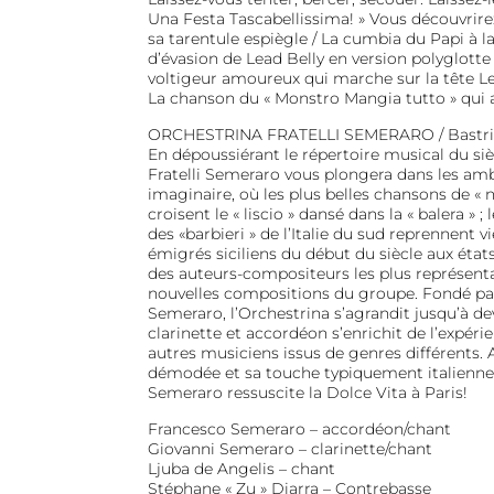
Una Festa Tascabellissima! » Vous découvrirez 
sa tarentule espiègle / La cumbia du Papi à l
d’évasion de Lead Belly en version polyglotte
voltigeur amoureux qui marche sur la tête Le «
La chanson du « Monstro Mangia tutto » qui ap
ORCHESTRINA FRATELLI SEMERARO / Bastri
En dépoussiérant le répertoire musical du siè
Fratelli Semeraro vous plongera dans les amb
imaginaire, où les plus belles chansons de « 
croisent le « liscio » dansé dans la « balera » ; 
des «barbieri » de l’Italie du sud reprennent v
émigrés siciliens du début du siècle aux états
des auteurs-compositeurs les plus représentat
nouvelles compositions du groupe. Fondé pa
Semeraro, l’Orchestrina s’agrandit jusqu’à de
clarinette et accordéon s’enrichit de l’expérie
autres musiciens issus de genres différents.
démodée et sa touche typiquement italienne, 
Semeraro ressuscite la Dolce Vita à Paris!
Francesco Semeraro – accordéon/chant
Giovanni Semeraro – clarinette/chant
Ljuba de Angelis – chant
Stéphane « Zu » Diarra – Contrebasse