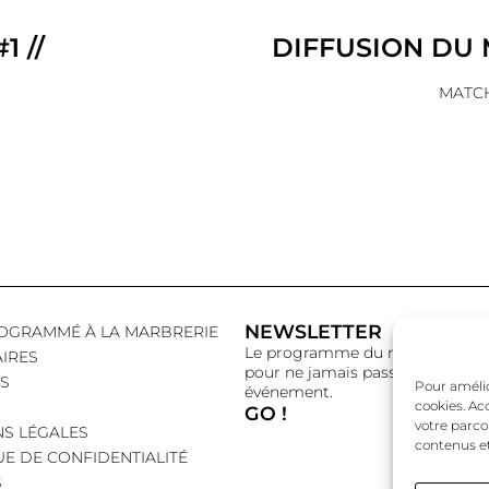
1 //
DIFFUSION DU 
MATCH
NEWSLETTER
OGRAMMÉ À LA MARBRERIE
Le programme du mois,
IRES
pour ne jamais passer à côté d’
S
Pour amélior
événement.
cookies. Ac
GO !
votre parco
S LÉGALES
contenus et
UE DE CONFIDENTIALITÉ
S