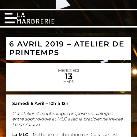
6 AVRIL 2019 – ATELIER DE
PRINTEMPS
MERCREDI
13
MARS
Samedi 6 Avril – 10h à 12h
Cet atelier de sophrologie propose un dialogue
entre sophrologie et MLC avec la praticienne invitée
Leina Saraiva.
La MLC
– Méthode de Libération des Cuirasses est