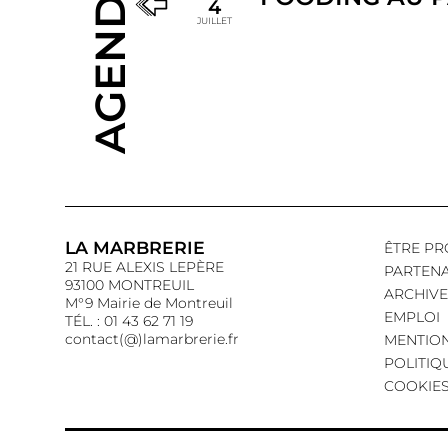
AGENDA
4
JUILLET
LA MARBRERIE
ÊTRE PR
21 RUE ALEXIS LEPÈRE
PARTENA
93100 MONTREUIL
ARCHIVE
M°9 Mairie de Montreuil
EMPLOI
TÉL. : 01 43 62 71 19
contact(@)lamarbrerie.fr
MENTION
POLITIQ
COOKIE