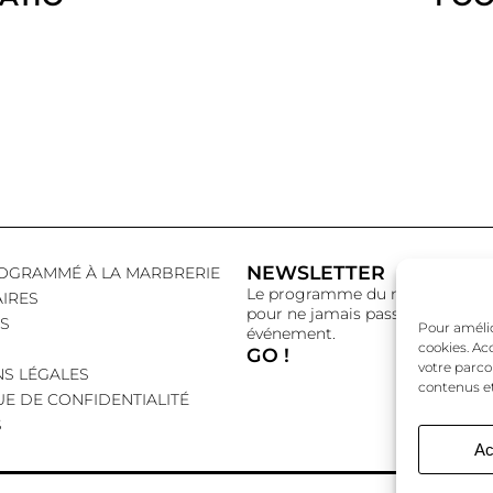
NEWSLETTER
OGRAMMÉ À LA MARBRERIE
Le programme du mois,
IRES
pour ne jamais passer à côté d’
S
Pour amélior
événement.
cookies. Ac
GO !
votre parco
S LÉGALES
contenus et
UE DE CONFIDENTIALITÉ
S
Ac