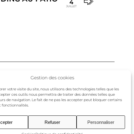
4
JUILLET
Facebook
Twitter
Instagram
Gestion des cookies
un
er votre visite du site, nous utilisons des technologies telles que les
cepter ces outils nous permettra de traiter des données telles que
urs de navigation. Le fait de ne pas les accepter peut bloquer certains
 fonctionnalités.
cepter
Refuser
Personnaliser