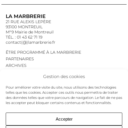
LA MARBRERIE
21 RUE ALEXIS LEPÈRE
93100 MONTREUIL
M°9 Mairie de Montreuil
TÉL. : 01 43 62 71 19
contact(@)lamarbrerie.fr
ÊTRE PROGRAMMÉ À LA MARBRERIE
PARTENAIRES
ARCHIVES
EMPLOI
Gestion des cookies
MENTIONS LÉGALES
POLITIQUE DE CONFIDENTIALITÉ
Pour améliorer votre visite du site, nous utilisons des technologies
COOKIES
telles que les cookies. Accepter ces outils nous permettra de traiter
des données telles que votre parcours de navigation. Le fait de ne pas
NEWSLETTER
les accepter peut bloquer certains contenus et fonctionnalités.
Le programme du mois,
pour ne jamais passer à côté d’un événement.
GO !
Accepter