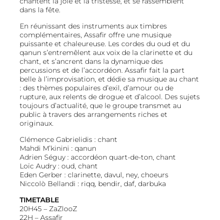
chantent la joie et la tristesse, et se rassemblent
dans la fête.
En réunissant des instruments aux timbres
complémentaires, Assafir offre une musique
puissante et chaleureuse. Les cordes du oud et du
qanun s’entremêlent aux voix de la clarinette et du
chant, et s’ancrent dans la dynamique des
percussions et de l’accordéon. Assafir fait la part
belle à l’improvisation, et dédie sa musique au chant
: des thèmes populaires d’exil, d’amour ou de
rupture, aux relents de drogue et d’alcool. Des sujets
toujours d’actualité, que le groupe transmet au
public à travers des arrangements riches et
originaux.
Clémence Gabrielidis : chant
Mahdi M’kinini : qanun
Adrien Séguy : accordéon quart-de-ton, chant
Loïc Audry : oud, chant
Eden Gerber : clarinette, davul, ney, choeurs
Niccolò Bellandi : riqq, bendir, daf, darbuka
TIMETABLE
20H45 –
ZaZlooZ
22H –
Assafir