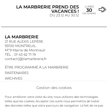
LA MARBRERIE PREND DES
LUNDI
30
VACANCES !
DÉCEMBRE
DU 23.12 AU 30.12
LA MARBRERIE
21 RUE ALEXIS LEPÈRE
93100 MONTREUIL
M°9 Mairie de Montreuil
TÉL. : 01 43 62 71 19
contact(@)lamarbrerie.fr
ÊTRE PROGRAMMÉ À LA MARBRERIE
PARTENAIRES
ARCHIVES
EMPLOI
Gestion des cookies
MENTIONS LÉGALES
POLITIQUE DE CONFIDENTIALITÉ
Pour améliorer votre visite du site, nous utilisons des technologies
COOKIES
telles que les cookies. Accepter ces outils nous permettra de traiter
des données telles que votre parcours de navigation. Le fait de ne pas