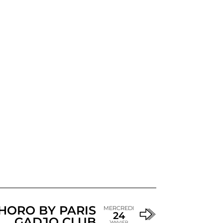
HORO BY PARIS
MERCREDI
24
GADJO CLUB
JANVIER