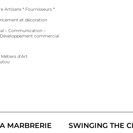
e Artisans * Fournisseurs *
gencement et décoration
ital – Communication –
 –Développement commercial
Métiers d’Art
outou
LA MARBRERIE
SWINGING THE C