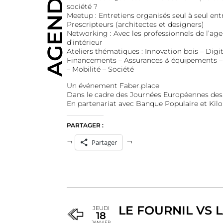
AGENDA
société ?
Meetup : Entretiens organisés seul à seul entr
Prescripteurs (architectes et designers)
Networking : Avec les professionnels de l’a
d’intérieur
Ateliers thématiques : Innovation bois – Dig
Financements – Assurances & équipements
– Mobilité – Société
Un événement Faber.place
Dans le cadre des Journées Européennes des 
En partenariat avec Banque Populaire et Kil
PARTAGER :
Partager
LE FOURNIL VS 
JEUDI
18
JANVIER