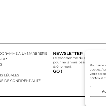
NEWSLETTER
OGRAMMÉ À LA MARBRERIE
Le programme du mois,
IRES
pour ne jamais passer à côté d’
S
Pour amélior
événement.
cookies. Ac
GO !
votre parco
S LÉGALES
contenus et
UE DE CONFIDENTIALITÉ
S
Ac