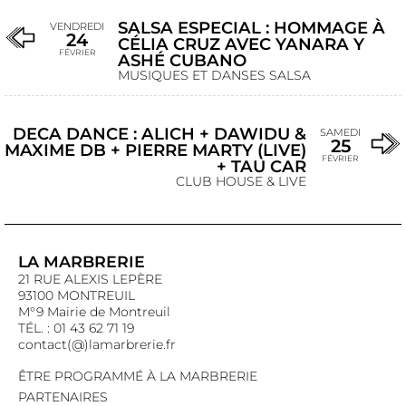
SALSA ESPECIAL : HOMMAGE À
VENDREDI
24
CÉLIA CRUZ AVEC YANARA Y
FÉVRIER
ASHÉ CUBANO
MUSIQUES ET DANSES SALSA
DECA DANCE : ALICH + DAWIDU &
SAMEDI
25
MAXIME DB + PIERRE MARTY (LIVE)
FÉVRIER
+ TAU CAR
CLUB HOUSE & LIVE
LA MARBRERIE
21 RUE ALEXIS LEPÈRE
93100 MONTREUIL
M°9 Mairie de Montreuil
TÉL. : 01 43 62 71 19
contact(@)lamarbrerie.fr
ÊTRE PROGRAMMÉ À LA MARBRERIE
PARTENAIRES