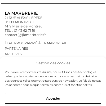
LA MARBRERIE
21 RUE ALEXIS LEPÈRE
93100 MONTREUIL
M°9 Mairie de Montreuil
TÉL. : 01 43 62 71 19
contact(@)lamarbrerie.fr
ÊTRE PROGRAMMÉ À LA MARBRERIE
PARTENAIRES
ARCHIVES
EMPLOI
Gestion des cookies
MENTIONS LÉGALES
POLITIQUE DE CONFIDENTIALITÉ
Pour améliorer votre visite du site, nous utilisons des technologies
COOKIES
telles que les cookies. Accepter ces outils nous permettra de traiter
des données telles que votre parcours de navigation. Le fait de ne pas
NEWSLETTER
les accepter peut bloquer certains contenus et fonctionnalités.
Le programme du mois,
pour ne jamais passer à côté d’un événement.
GO !
Accepter