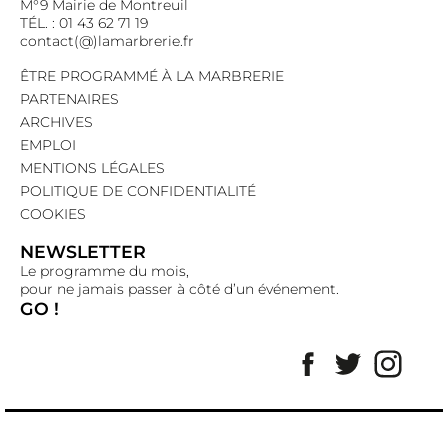
M°9 Mairie de Montreuil
TÉL. : 01 43 62 71 19
contact(@)lamarbrerie.fr
ÊTRE PROGRAMMÉ À LA MARBRERIE
PARTENAIRES
ARCHIVES
EMPLOI
MENTIONS LÉGALES
POLITIQUE DE CONFIDENTIALITÉ
COOKIES
NEWSLETTER
Le programme du mois,
pour ne jamais passer à côté d’un événement.
GO !
Facebook
Twitter
Insta