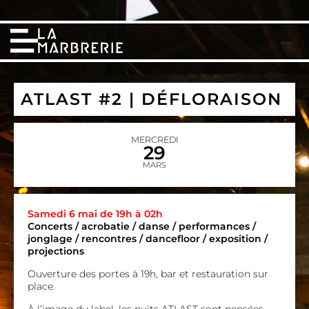
ATLAST #2 | DÉFLORAISON
MERCREDI
29
MARS
Samedi 6 mai de 19h à 02h
Concerts / acrobatie / danse / performances /
jonglage / rencontres / dancefloor / exposition /
projections
Ouverture des portes à 19h, bar et restauration sur
place.