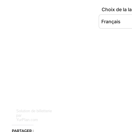
Solution de billetterie
par
YurPlan.com
PARTAGER :