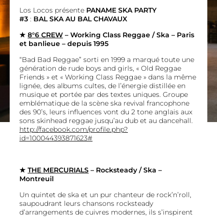
Los Locos présente
PANAME SKA PARTY
#3
:
BAL
SKA AU BAL CHAVAUX
★
8°6 CREW
– Working Class Reggae / Ska – Paris
et banlieue – depuis 1995
“Bad Bad Reggae” sorti en 1999 a marqué toute une
génération de rude boys and girls, « Old Reggae
Friends » et « Working Class Reggae » dans la même
lignée, des albums cultes, de l’énergie distillée en
musique et portée par des textes uniques. Groupe
emblématique de la scène ska revival francophone
des 90’s, leurs influences vont du 2 tone anglais aux
sons skinhead reggae jusqu’au dub et au dancehall.
http://facebook.com/profile.php?
id=100044393871623#
★
THE MERCURIALS
– Rocksteady / Ska –
Montreuil
Un quintet de ska et un pur chanteur de rock’n’roll,
saupoudrant leurs chansons rocksteady
d’arrangements de cuivres modernes, ils s’inspirent