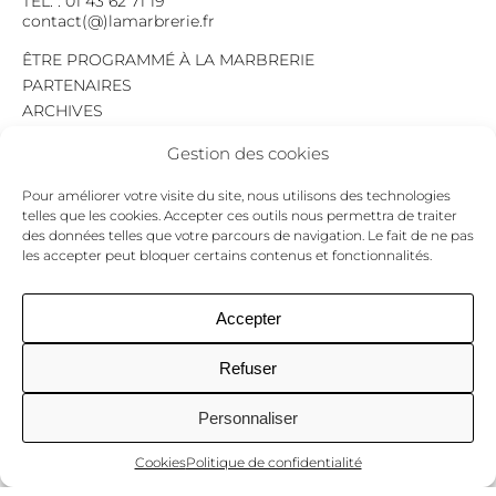
TÉL. : 01 43 62 71 19
contact(@)lamarbrerie.fr
ÊTRE PROGRAMMÉ À LA MARBRERIE
PARTENAIRES
ARCHIVES
EMPLOI
Gestion des cookies
MENTIONS LÉGALES
POLITIQUE DE CONFIDENTIALITÉ
Pour améliorer votre visite du site, nous utilisons des technologies
COOKIES
telles que les cookies. Accepter ces outils nous permettra de traiter
des données telles que votre parcours de navigation. Le fait de ne pas
NEWSLETTER
les accepter peut bloquer certains contenus et fonctionnalités.
Le programme du mois,
pour ne jamais passer à côté d’un événement.
GO !
Accepter
Refuser
Facebook
Twitter
Insta
Personnaliser
Cookies
Politique de confidentialité