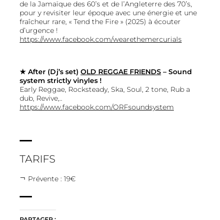
de la Jamaïque des 60’s et de l’Angleterre des 70’s,
pour y revisiter leur époque avec une énergie et une
fraîcheur rare, « Tend the Fire » (2025) à écouter
d’urgence !
https://www.facebook.com/wearethemercurials
★
After
(Dj’s set)
OLD REGGAE FRIENDS
– Sound
system strictly vinyles !
Early Reggae, Rocksteady, Ska, Soul, 2 tone, Rub a
dub, Revive,..
https://www.facebook.com/ORFsoundsystem
TARIFS
Prévente : 19€
PARTAGER :