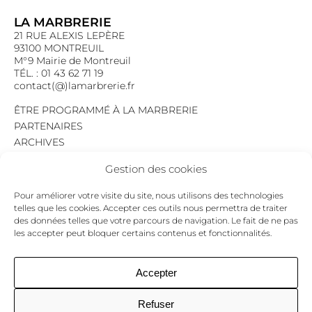
LA MARBRERIE
21 RUE ALEXIS LEPÈRE
93100 MONTREUIL
M°9 Mairie de Montreuil
TÉL. : 01 43 62 71 19
contact(@)lamarbrerie.fr
ÊTRE PROGRAMMÉ À LA MARBRERIE
PARTENAIRES
ARCHIVES
EMPLOI
Gestion des cookies
MENTIONS LÉGALES
POLITIQUE DE CONFIDENTIALITÉ
Pour améliorer votre visite du site, nous utilisons des technologies
COOKIES
telles que les cookies. Accepter ces outils nous permettra de traiter
des données telles que votre parcours de navigation. Le fait de ne pas
NEWSLETTER
les accepter peut bloquer certains contenus et fonctionnalités.
Le programme du mois,
pour ne jamais passer à côté d’un événement.
GO !
Accepter
Refuser
Facebook
Twitter
Insta