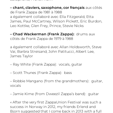
– chant, claviers, saxophone, cor français
aux côtés
de Frank Zappa de 1981 à 1988
a également collaboré avec Ella Fitzgerald, Etta
James, Paul McCartney, Wilson Pickett, Eric Burdon,
Leo Kottke, Glen Frey, Prince, Stevie Nicks
– Chad Wackerman (Frank Zappa):
drums aux
côtés de Frank Zappa de 1979 à 1988
a également collaboré avec Allan Holdsworth, Steve
Vai, Barbra Streisand, John Patitucci, Albert Lee,
James Taylor
– Ray White (Frank Zappa): vocals, guitar
– Scott Thunes (Frank Zappa): bass
– Robbie Mangano (from the grandmothers): guitar,
vocals
– Jamie Kime (from Dweezil Zappa’s band): guitar
« After the very first ZappaUnion Festival was such a
success in Norway in 2012, my friends Erlend and
Bjorn suggested that I come back in 2013 with a full