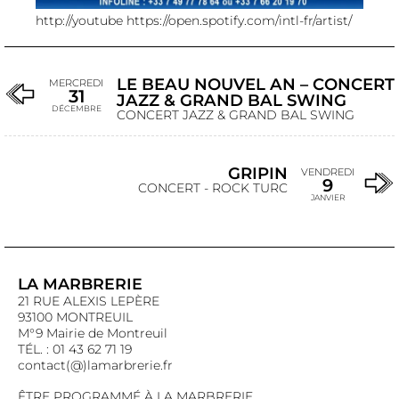
http://youtube
https://open.spotify.com/intl-fr/artist/
LE BEAU NOUVEL AN – CONCERT
MERCREDI
31
JAZZ & GRAND BAL SWING
DÉCEMBRE
CONCERT JAZZ & GRAND BAL SWING
GRIPIN
VENDREDI
9
CONCERT - ROCK TURC
JANVIER
LA MARBRERIE
21 RUE ALEXIS LEPÈRE
93100 MONTREUIL
M°9 Mairie de Montreuil
TÉL. : 01 43 62 71 19
contact(@)lamarbrerie.fr
ÊTRE PROGRAMMÉ À LA MARBRERIE