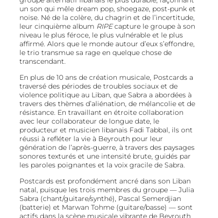
groupe alternatif libanais le plus durable, façonnant
un son qui mêle dream pop, shoegaze, post-punk et
noise. Né de la colère, du chagrin et de l’incertitude,
leur cinquième album
RIPE
capture le groupe à son
niveau le plus féroce, le plus vulnérable et le plus
affirmé. Alors que le monde autour d’eux s’effondre,
le trio transmue sa rage en quelque chose de
transcendant.
En plus de 10 ans de création musicale, Postcards a
traversé des périodes de troubles sociaux et de
violence politique au Liban, que Sabra a abordées à
travers des thèmes d’aliénation, de mélancolie et de
résistance. En travaillant en étroite collaboration
avec leur collaborateur de longue date, le
producteur et musicien libanais Fadi Tabbal, ils ont
réussi à refléter la vie à Beyrouth pour leur
génération de l’après-guerre, à travers des paysages
sonores texturés et une intensité brute, guidés par
les paroles poignantes et la voix gracile de Sabra.
Postcards est profondément ancré dans son Liban
natal, puisque les trois membres du groupe — Julia
Sabra (chant/guitare/synthé), Pascal Semerdjian
(batterie) et Marwan Tohme (guitare/basse) — sont
actifs dans la scène musicale vibrante de Beyrouth