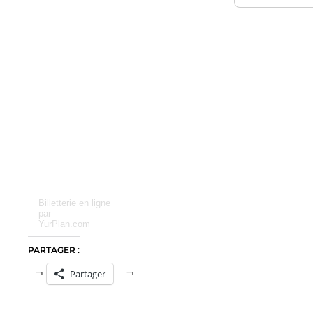
Billetterie en ligne
par
YurPlan.com
PARTAGER :
Partager