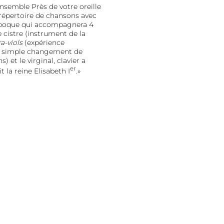
nsemble Près de votre oreille
 répertoire de chansons avec
époque qui accompagnera 4
 cistre (instrument de la
ra-viols
(expérience
n simple changement de
 et le virginal, clavier a
er
 la reine Elisabeth I
.»