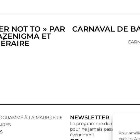
ER NOT TO » PAR
CARNAVAL DE B
AZENIGMA ET
NÉRAIRE
CARN
NEWSLETTER
OGRAMMÉ À LA MARBRERIE
Le programme du mois,
IRES
pour ne jamais passer à côté d’
S
Pour amélior
événement.
cookies. Ac