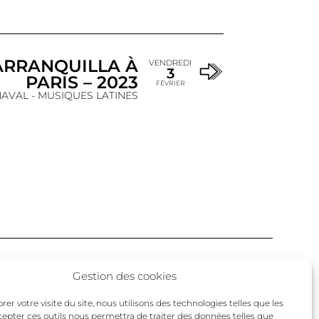
ARRANQUILLA À
VENDREDI
3
PARIS – 2023
FÉVRIER
AVAL - MUSIQUES LATINES
Facebook
Twitter
Instagram
Gestion des cookies
un
er votre visite du site, nous utilisons des technologies telles que les
cepter ces outils nous permettra de traiter des données telles que