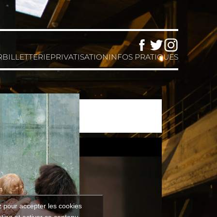
Facebook
Twitter
Instagram
R
BILLETTERIE
PRIVATISATION
INFOS PRATIQUES
 OREILLE
z pour accepter les cookies
ting et activer ce contenu