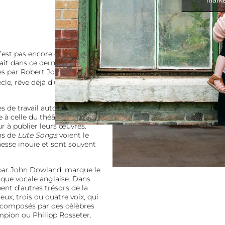
’est pas encore enregistré,
sait dans ce dernier à un
es par Robert Jones, baigné
ècle, rêve déjà d’une immense
es de travail autour d’un
 à celle du théâtre,
à publier leurs œuvres.
ns de
Lute Songs
voient le
hesse inouïe et sont souvent
ar John Dowland, marque le
que vocale anglaise. Dans
nt d’autres trésors de la
ux, trois ou quatre voix, qui
composés par des célèbres
ion ou Philipp Rosseter.