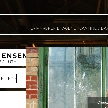
LA MARBRERIE ?
AGENDA
CANTINE & BA
 ENSEMBLE PRÈS DE VOTRE
EC LUTH
LETTERIE
FACEBOOK
Clique
marke