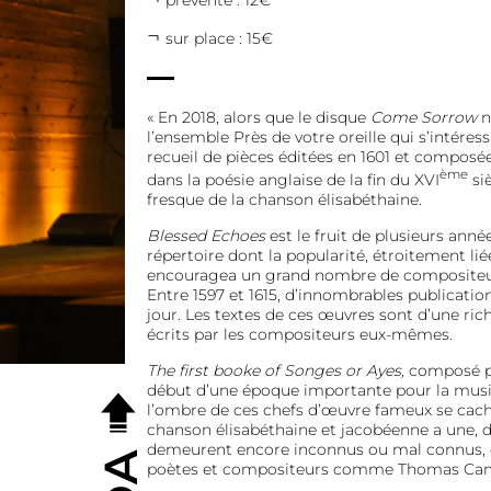
prévente : 12€
sur place : 15€
« En 2018, alors que le disque
Come Sorrow
n
l’ensemble Près de votre oreille qui s’intéres
recueil de pièces éditées en 1601 et composé
ème
dans la poésie anglaise de la fin du XVI
si
fresque de la chanson élisabéthaine.
Blessed Echoes
est le fruit de plusieurs anné
répertoire dont la popularité, étroitement liée
encouragea un grand nombre de compositeur 
Entre 1597 et 1615, d’innombrables publicatio
jour. Les textes de ces œuvres sont d’une ric
écrits par les compositeurs eux-mêmes.
The first booke of Songes or Ayes,
composé p
début d’une époque importante pour la musi
l’ombre de ces chefs d’œuvre fameux se cache
chanson élisabéthaine et jacobéenne a une, de
demeurent encore inconnus ou mal connus, 
poètes et compositeurs comme Thomas Camp