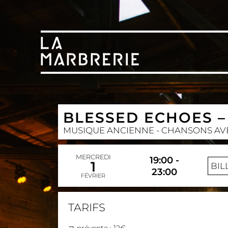
BLESSED ECHOES –
MUSIQUE ANCIENNE - CHANSONS AV
MERCREDI
19:00 -
1
BIL
23:00
FÉVRIER
TARIFS