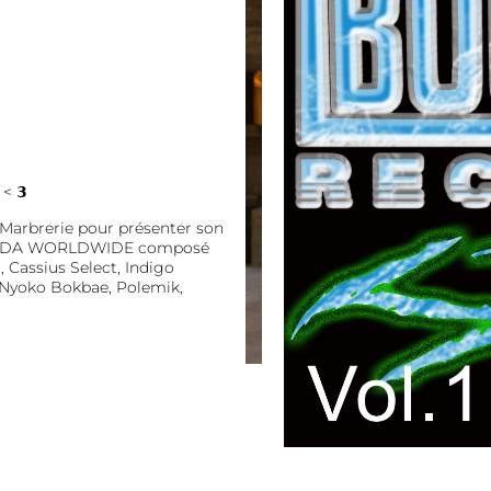
 < 𝟯
 Marbrerie pour présenter son
pil’ SDA WORLDWIDE composé
Cassius Select, Indigo
, Nyoko Bokbae, Polemik,