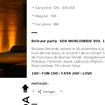
Early bird : 12€ – ÉPUISÉ
Regular : 15€
Sur place : 18€
𝗥𝗲𝗹𝗲𝗮𝘀𝗲 𝗽𝗮𝗿𝘁𝘆 : 𝗦𝗗𝗔 𝗪𝗢𝗥𝗟𝗗𝗪𝗜𝗗𝗘 𝗩𝗢𝗟. 
Boukan Records, revient le 26 novembre à la
tout dernier bijou, le volume 1 de la com
de morceaux de Bamao Yendé , Boogzbrown, 
Plateaux, Farkoner, Kaval, Lediouck, Mignon
Rose Letshee, T9 x Amor Satyr.
𝟭𝟬𝟬% 𝗙𝗨𝗡 𝟭𝟬𝟬% 𝗙𝗔𝗬𝗔 𝟮𝟬𝟬% 𝗟𝗢𝗩𝗘
PARTAGER :
Partager