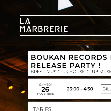
BOUKAN RECORDS P
RELEASE PARTY !
BREAK MUSIC, UK HOUSE, CLUB MUSI
SAMEDI
26
23:00 - 4:30
BIL
NOVEMBRE
TARIFS