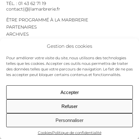
TÉL. : 01 43 62 71 19
contact(@)lamarbrerie.fr
ÊTRE PROGRAMMÉ À LA MARBRERIE
PARTENAIRES
ARCHIVES
EMPLOI
Gestion des cookies
MENTIONS LÉGALES
POLITIQUE DE CONFIDENTIALITÉ
Pour améliorer votre visite du site, nous utilisons des technologies
COOKIES
telles que les cookies. Accepter ces outils nous permettra de traiter
des données telles que votre parcours de navigation. Le fait de ne pas
NEWSLETTER
les accepter peut bloquer certains contenus et fonctionnalités.
Le programme du mois,
pour ne jamais passer à côté d’un événement.
GO !
Accepter
Refuser
Facebook
Twitter
Insta
Personnaliser
Cookies
Politique de confidentialité