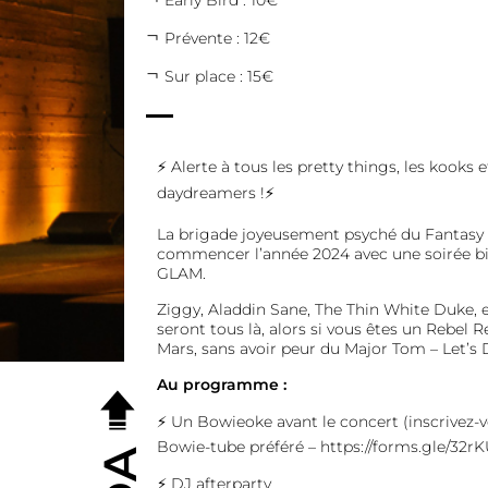
Early Bird : 10€
Prévente : 12€
Sur place : 15€
⚡ Alerte à tous les pretty things, les kooks
daydreamers !⚡
La brigade joyeusement psyché du Fantasy O
commencer l’année 2024 avec une soirée 
GLAM.
Ziggy, Aladdin Sane, The Thin White Duke, e
seront tous là, alors si vous êtes un Rebel Re
Mars, sans avoir peur du Major Tom – Let’s 
Au programme :
⚡ Un Bowieoke avant le concert (inscrivez-
Bowie-tube préféré – https://forms.gle/3
⚡ DJ afterparty