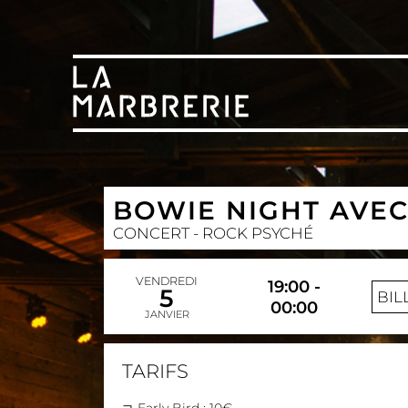
BOWIE NIGHT AVEC
CONCERT - ROCK PSYCHÉ
VENDREDI
19:00 -
5
BIL
00:00
JANVIER
TARIFS