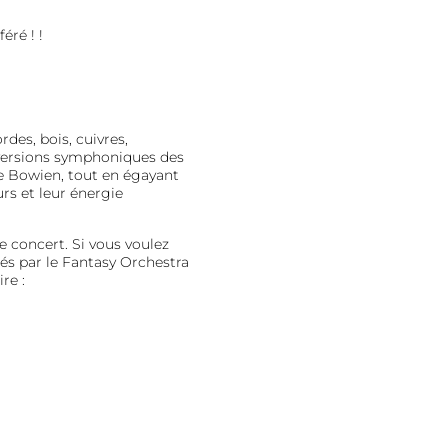
éré ! !
des, bois, cuivres,
 versions symphoniques des
e Bowien, tout en égayant
rs et leur énergie
 concert. Si vous voulez
 par le Fantasy Orchestra
re :