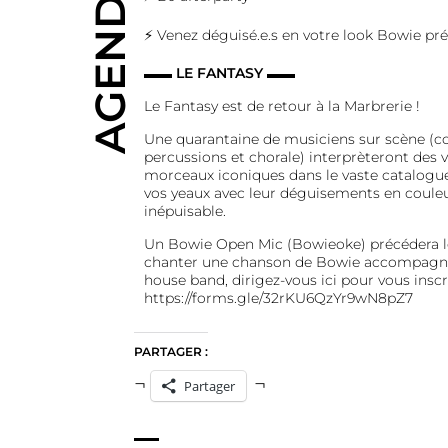
AGENDA
⚡ Venez déguisé.e.s en votre look Bowie préf
▬▬
LE FANTASY
▬▬
Le Fantasy est de retour à la Marbrerie !
Une quarantaine de musiciens sur scène (cor
percussions et chorale) interprèteront des
morceaux iconiques dans le vaste catalogu
vos yeaux avec leur déguisements en couleu
inépuisable.
Un Bowie Open Mic (Bowieoke) précédera le
chanter une chanson de Bowie accompagnés
house band, dirigez-vous ici pour vous inscri
https://forms.gle/32rKU6QzYr9wN8pZ7
PARTAGER :
Partager