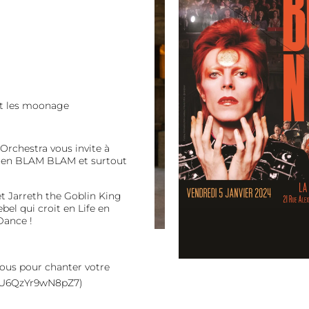
 et les moonage
rchestra vous invite à
bien BLAM BLAM et surtout
t Jarreth the Goblin King
bel qui croit en Life en
Dance !
vous pour chanter votre
2rKU6QzYr9wN8pZ7)