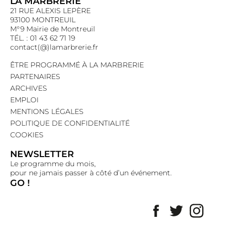
LA MARBRERIE
21 RUE ALEXIS LEPÈRE
93100 MONTREUIL
M°9 Mairie de Montreuil
TÉL. : 01 43 62 71 19
contact(@)lamarbrerie.fr
ÊTRE PROGRAMMÉ À LA MARBRERIE
PARTENAIRES
ARCHIVES
EMPLOI
MENTIONS LÉGALES
POLITIQUE DE CONFIDENTIALITÉ
COOKIES
NEWSLETTER
Le programme du mois,
pour ne jamais passer à côté d’un événement.
GO !
Facebook
Twitter
Insta