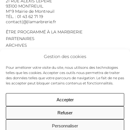
21 RUE ALEXIS LEPÈRE
93100 MONTREUIL
M°9 Mairie de Montreuil
TÉL. : 01 43 62 71 19
contact(@)lamarbrerie.fr
ÊTRE PROGRAMMÉ À LA MARBRERIE
PARTENAIRES
ARCHIVES
EMPLOI
Gestion des cookies
MENTIONS LÉGALES
POLITIQUE DE CONFIDENTIALITÉ
Pour améliorer votre visite du site, nous utilisons des technologies
COOKIES
telles que les cookies. Accepter ces outils nous permettra de traiter
des données telles que votre parcours de navigation. Le fait de ne pas
NEWSLETTER
les accepter peut bloquer certains contenus et fonctionnalités.
Le programme du mois,
pour ne jamais passer à côté d’un événement.
GO !
Accepter
Refuser
Facebook
Twitter
Insta
Personnaliser