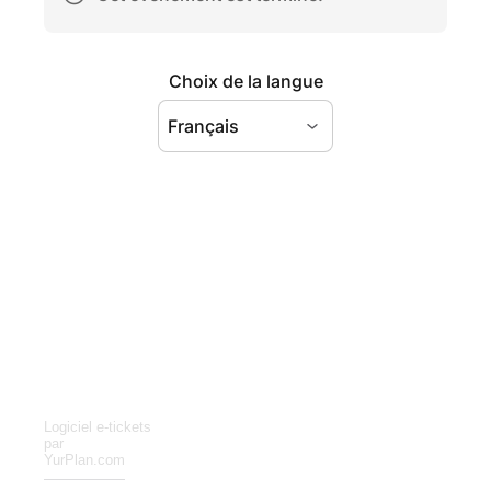
Logiciel e-tickets
par
YurPlan.com