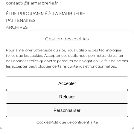
contact(@)lamarbrerie.fr
ÊTRE PROGRAMMÉ À LA MARBRERIE
PARTENAIRES
ARCHIVES
EMPLOI
Gestion des cookies
MENTIONS LÉGALES
POLITIQUE DE CONFIDENTIALITÉ
Pour améliorer votre visite du site, nous utilisons des technologies
COOKIES
telles que les cookies. Accepter ces outils nous permettra de traiter
des données telles que votre parcours de navigation. Le fait de ne pas
NEWSLETTER
les accepter peut bloquer certains contenus et fonctionnalités.
Le programme du mois,
pour ne jamais passer à côté d’un événement.
GO !
Accepter
Refuser
Facebook
Twitter
Insta
Personnaliser
Cookies
Politique de confidentialité