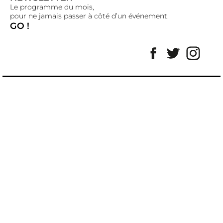
Le programme du mois,
pour ne jamais passer à côté d’un événement.
GO !
Facebook
Twitter
Insta