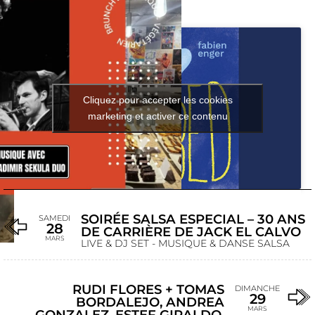
Cliquez pour accepter les cookies
marketing et activer ce contenu
SOIRÉE SALSA ESPECIAL – 30 ANS
SAMEDI
28
DE CARRIÈRE DE JACK EL CALVO
MARS
LIVE & DJ SET - MUSIQUE & DANSE SALSA
RUDI FLORES + TOMAS
DIMANCHE
29
BORDALEJO, ANDREA
MARS
GONZALEZ, ESTEF GIRALDO,