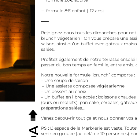
formule 20€ adulte
formule 8€ enfant (-12 ans)
Rejoignez-nous tous les dimanches pour notr
brunch végétarien ! On vous prépare une assie
saison, ainsi qu’un buffet avec gateaux maiso
salées.
Profitez également de notre terrasse ensoleill
passer du bon temps en famille, entre amis,
Notre nouvelle formule “brunch” comporte :
– Une soupe de saison
– Une assiette composée végétarienne
– Un dessert au choix
– Un buffet en libre accès : boissons chaudes 
(durs ou mollets), pan cake, céréales, gâteau
préparations salées…
Venez découvrir tout ça et nous donner vos av
PS : L’ espace de la Marbrerie est vaste. Toute
venir en groupe (au delà de 10 personnes) no