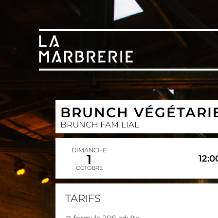
BRUNCH VÉGÉTARI
BRUNCH FAMILIAL
DIMANCHE
1
12:0
OCTOBRE
TARIFS