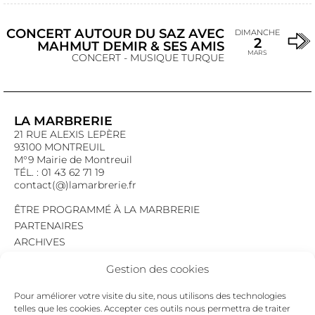
CONCERT AUTOUR DU SAZ AVEC
DIMANCHE
2
MAHMUT DEMIR & SES AMIS
MARS
CONCERT - MUSIQUE TURQUE
LA MARBRERIE
21 RUE ALEXIS LEPÈRE
93100 MONTREUIL
M°9 Mairie de Montreuil
TÉL. : 01 43 62 71 19
contact(@)lamarbrerie.fr
ÊTRE PROGRAMMÉ À LA MARBRERIE
PARTENAIRES
ARCHIVES
EMPLOI
Gestion des cookies
MENTIONS LÉGALES
POLITIQUE DE CONFIDENTIALITÉ
Pour améliorer votre visite du site, nous utilisons des technologies
COOKIES
telles que les cookies. Accepter ces outils nous permettra de traiter