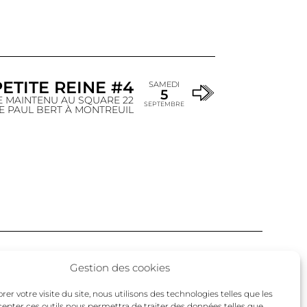
PETITE REINE #4
SAMEDI
5
E MAINTENU AU SQUARE 22
SEPTEMBRE
E PAUL BERT À MONTREUIL
Facebook
Twitter
Instagram
Gestion des cookies
un
er votre visite du site, nous utilisons des technologies telles que les
cepter ces outils nous permettra de traiter des données telles que