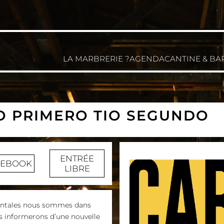
LA MARBRERIE ?
AGENDA
CANTINE & BA
O PRIMERO TIO SEGUNDO
ENTRÉE
CEBOOK
LIBRE
entales nous sommes dans
us informerons d’une nouvelle