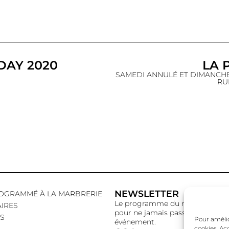
DAY 2020
LA 
SAMEDI ANNULÉ ET DIMANCH
RU
NEWSLETTER
OGRAMMÉ À LA MARBRERIE
Le programme du mois,
IRES
pour ne jamais passer à côté d’
S
Pour amélior
événement.
cookies. Ac