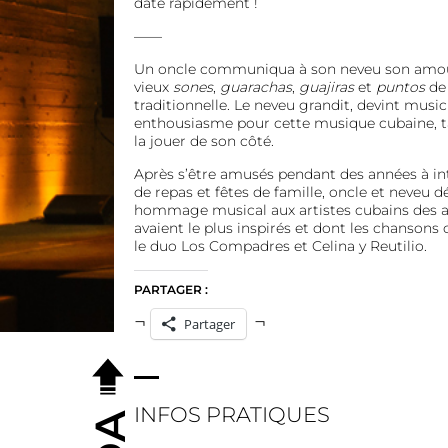
date rapidement !
——
Un oncle communiqua à son neveu son amou
vieux
sones
,
guarachas
,
guajiras
et
puntos
de 
traditionnelle. Le neveu grandit, devint musici
enthousiasme pour cette musique cubaine, ta
la jouer de son côté.
Après s’être amusés pendant des années à int
de repas et fêtes de famille, oncle et neveu 
hommage musical aux artistes cubains des an
avaient le plus inspirés et dont les chansons 
le duo Los Compadres et Celina y Reutilio.
PARTAGER :
Partager
INFOS PRATIQUES