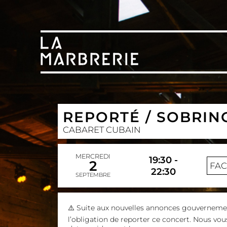
REPORTÉ / SOBRIN
CABARET CUBAIN
MERCREDI
19:30 -
2
FA
22:30
SEPTEMBRE
⚠️ Suite aux nouvelles annonces gouvernem
l’obligation de reporter ce concert. Nous vo