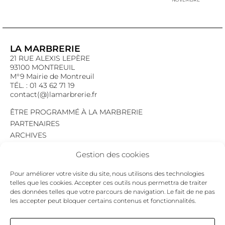
LA MARBRERIE
21 RUE ALEXIS LEPÈRE
93100 MONTREUIL
M°9 Mairie de Montreuil
TÉL. : 01 43 62 71 19
contact(@)lamarbrerie.fr
ÊTRE PROGRAMMÉ À LA MARBRERIE
PARTENAIRES
ARCHIVES
EMPLOI
Gestion des cookies
MENTIONS LÉGALES
POLITIQUE DE CONFIDENTIALITÉ
Pour améliorer votre visite du site, nous utilisons des technologies
COOKIES
telles que les cookies. Accepter ces outils nous permettra de traiter
des données telles que votre parcours de navigation. Le fait de ne pas
NEWSLETTER
les accepter peut bloquer certains contenus et fonctionnalités.
Le programme du mois,
pour ne jamais passer à côté d’un événement.