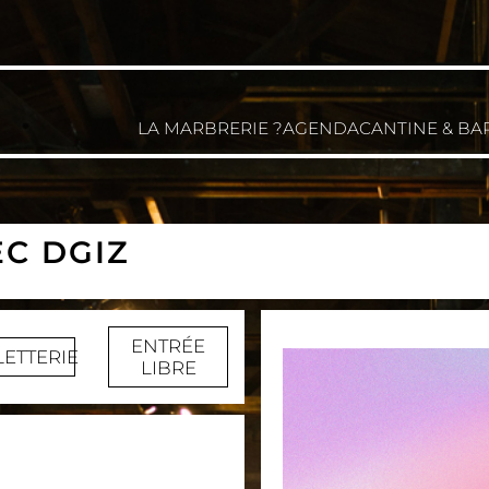
LA MARBRERIE ?
AGENDA
CANTINE & BA
C DGIZ
ENTRÉE
LETTERIE
LIBRE