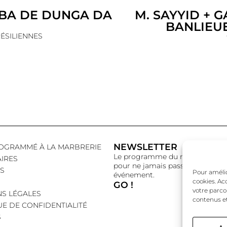
BA DE DUNGA DA
M. SAYYID + G
BANLIEUE
ÉSILIENNES
NEWSLETTER
OGRAMMÉ À LA MARBRERIE
Le programme du mois,
IRES
pour ne jamais passer à côté d’
S
Pour amélior
événement.
cookies. Ac
GO !
votre parco
S LÉGALES
contenus et
UE DE CONFIDENTIALITÉ
S