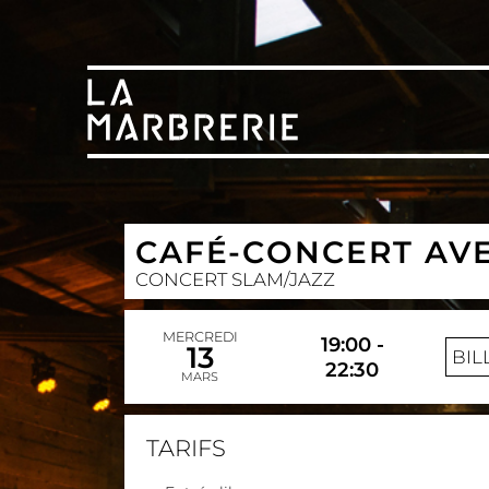
CAFÉ-CONCERT AVE
CONCERT SLAM/JAZZ
MERCREDI
19:00 -
13
BIL
22:30
MARS
TARIFS