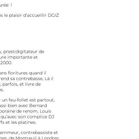
urée !
 le plaisir d’accueillir DGIZ
, prestidigitateur de
gure importante et
 2000.
ns fioritures quand il
end sa contrebasse. Là il
 parfois, et livre de
s.
un feu-follet est partout,
aussi bien avec Bernard
oraine de renom, Louis
) qu’avec son complice DJ
s et les platines.
slammeur, contrebassiste et
nes, de Montreuil à Londres.