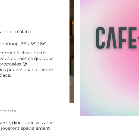
ation préalable.
gation) : 2€ / 5€ / 8€
e permet à chacun.e de
, vous donnez ce que vous
 proposées 🙂
, vous pouvez quand même
place.
oncerts !
verre, dînez avec vos amis
i joueront spécialement