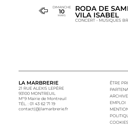
RODA DE SAM
DIMANCHE
10
VILA ISABEL
MARS
CONCERT - MUSIQUES BR
LA MARBRERIE
ÊTRE PR
21 RUE ALEXIS LEPÈRE
PARTENA
93100 MONTREUIL
ARCHIVE
M°9 Mairie de Montreuil
EMPLOI
TÉL. : 01 43 62 71 19
contact(@)lamarbrerie.fr
MENTION
POLITIQ
COOKIE