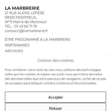
LA MARBRERIE
21 RUE ALEXIS LEPÈRE
93100 MONTREUIL
M°9 Mairie de Montreuil
TÉL. : 01 43 62 71 19
contact(@)lamarbrerie.fr
ÊTRE PROGRAMMÉ À LA MARBRERIE
PARTENAIRES
ARCHIVES
EMPLOI
Gestion des cookies
MENTIONS LÉGALES
POLITIQUE DE CONFIDENTIALITÉ
Pour améliorer votre visite du site, nous utilisons des technologies
COOKIES
telles que les cookies. Accepter ces outils nous permettra de traiter
des données telles que votre parcours de navigation. Le fait de ne pas
NEWSLETTER
les accepter peut bloquer certains contenus et fonctionnalités.
Le programme du mois,
pour ne jamais passer à côté d’un événement.
GO !
Accepter
Refuser
Facebook
Twitter
Insta