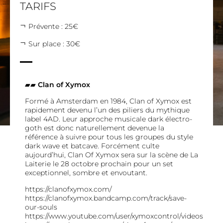
TARIFS
Prévente : 25€
Sur place : 30€
▰▰
Clan of Xymox
Formé à Amsterdam en 1984, Clan of Xymox est
rapidement devenu l’un des piliers du mythique
label 4AD. Leur approche musicale dark électro-
goth est donc naturellement devenue la
référence à suivre pour tous les groupes du style
dark wave et batcave. Forcément culte
aujourd’hui, Clan Of Xymox sera sur la scène de La
Laiterie le 28 octobre prochain pour un set
exceptionnel, sombre et envoutant.
https://clanofxymox.com/
https://clanofxymox.bandcamp.com/track/save-
our-souls
https://www.youtube.com/user/xymoxcontrol/videos