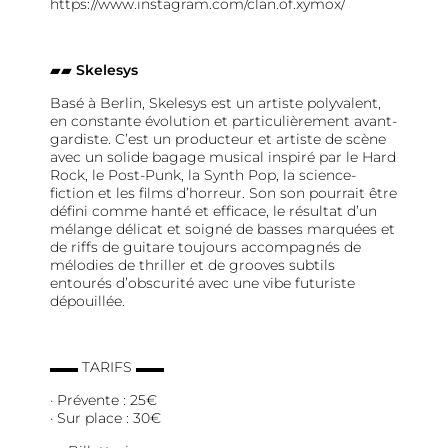
https://www.instagram.com/clan.of.xymox/
▰▰
Skelesys
Basé à Berlin, Skelesys est un artiste polyvalent,
en constante évolution et particulièrement avant-
gardiste. C’est un producteur et artiste de scène
avec un solide bagage musical inspiré par le Hard
Rock, le Post-Punk, la Synth Pop, la science-
fiction et les films d’horreur. Son son pourrait être
défini comme hanté et efficace, le résultat d’un
mélange délicat et soigné de basses marquées et
de riffs de guitare toujours accompagnés de
mélodies de thriller et de grooves subtils
entourés d’obscurité avec une vibe futuriste
dépouillée.
▬▬ TARIFS ▬▬
· Prévente : 25€
· Sur place : 30€