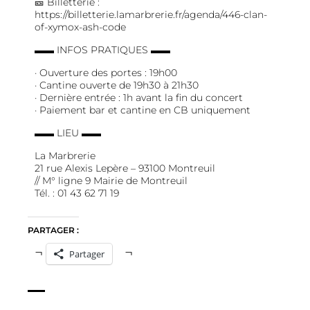
🎫 Billetterie :
https://billetterie.lamarbrerie.fr/agenda/446-clan-
of-xymox-ash-code
▬▬ INFOS PRATIQUES ▬▬
· Ouverture des portes : 19h00
· Cantine ouverte de 19h30 à 21h30
· Dernière entrée : 1h avant la fin du concert
· Paiement bar et cantine en CB uniquement
▬▬ LIEU ▬▬
La Marbrerie
21 rue Alexis Lepère – 93100 Montreuil
// M° ligne 9 Mairie de Montreuil
Tél. : 01 43 62 71 19
PARTAGER :
Partager