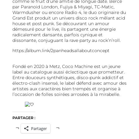
comme le fruit d’une amitié de longue date. Bercé
par Paranoid London, Fujiya & Miyagi, TC-Matic,
Warmdusher ou encore Radio 4, le duo originaire du
Grand Est produit un univers disco rock mêlant acid
house et post punk. Se découvrant un amour
démesuré pour le live, ils partagent une énergie
radicalement dansante, parfois cynique et
dissonante, conjuguant la rave party au rock’n’roll.
https://album.link/2panheadsallaboutconcept
Fondé en 2020 à Metz, Coco Machine est un jeune
label au catalogue aussi éclectique que prometteur.
Entre douceurs synthétiques, disco-punk addictif et
électro-clash insensé, le label défend avec amour des
artistes aux caractères bien trempés et organise à
l’occasion de folles soirées arrosées à la mirabelle.
PARTAGER :
Partager