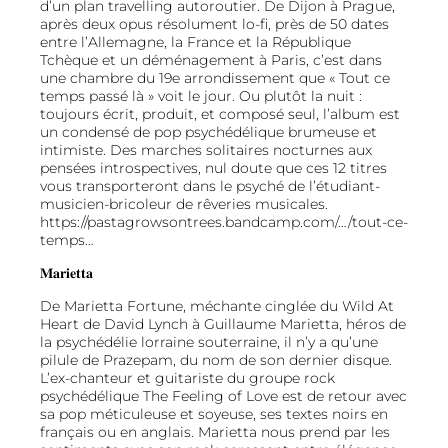
d’un plan travelling autoroutier. De Dijon à Prague,
après deux opus résolument lo-fi, près de 50 dates
entre l’Allemagne, la France et la République
Tchèque et un déménagement à Paris, c’est dans
une chambre du 19e arrondissement que « Tout ce
temps passé là » voit le jour. Ou plutôt la nuit :
toujours écrit, produit, et composé seul, l’album est
un condensé de pop psychédélique brumeuse et
intimiste. Des marches solitaires nocturnes aux
pensées introspectives, nul doute que ces 12 titres
vous transporteront dans le psyché de l’étudiant-
musicien-bricoleur de rêveries musicales.
https://pastagrowsontrees.bandcamp.com/…/tout-ce-
temps…
𝐌𝐚𝐫𝐢𝐞𝐭𝐭𝐚
De Marietta Fortune, méchante cinglée du Wild At
Heart de David Lynch à Guillaume Marietta, héros de
la psychédélie lorraine souterraine, il n’y a qu’une
pilule de Prazepam, du nom de son dernier disque.
L’ex-chanteur et guitariste du groupe rock
psychédélique The Feeling of Love est de retour avec
sa pop méticuleuse et soyeuse, ses textes noirs en
français ou en anglais. Marietta nous prend par les