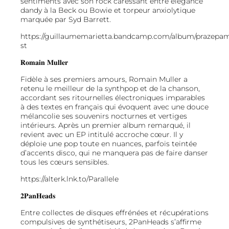
sentiments avec son rock caressant entre élégance
dandy à la Beck ou Bowie et torpeur anxiolytique
marquée par Syd Barrett.
https://guillaumemarietta.bandcamp.com/album/prazepa
st
𝐑𝐨𝐦𝐚𝐢𝐧 𝐌𝐮𝐥𝐥𝐞𝐫
Fidèle à ses premiers amours, Romain Muller a
retenu le meilleur de la synthpop et de la chanson,
accordant ses ritournelles électroniques imparables
à des textes en français qui évoquent avec une douce
mélancolie ses souvenirs nocturnes et vertiges
intérieurs. Après un premier album remarqué, il
revient avec un EP intitulé accroche cœur. Il y
déploie une pop toute en nuances, parfois teintée
d’accents disco, qui ne manquera pas de faire danser
tous les cœurs sensibles.
https://alterk.lnk.to/Parallele
𝟐𝐏𝐚𝐧𝐇𝐞𝐚𝐝𝐬
Entre collectes de disques effrénées et récupérations
compulsives de synthétiseurs, 2PanHeads s’affirme