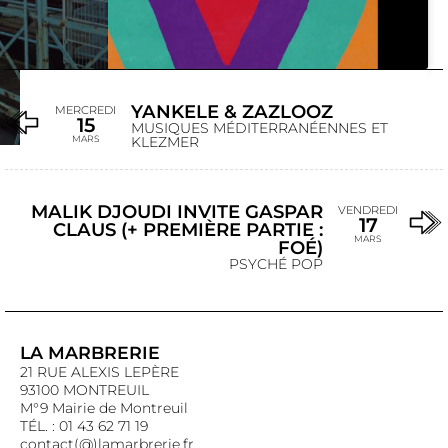
YANKELE & ZAZLOOZ
MERCREDI
15
MUSIQUES MÉDITERRANÉENNES ET
MARS
KLEZMER
MALIK DJOUDI INVITE GASPAR
VENDREDI
17
CLAUS (+ PREMIÈRE PARTIE :
MARS
FOÉ)
PSYCHÉ POP
LA MARBRERIE
21 RUE ALEXIS LEPÈRE
93100 MONTREUIL
M°9 Mairie de Montreuil
TÉL. : 01 43 62 71 19
contact(@)lamarbrerie.fr