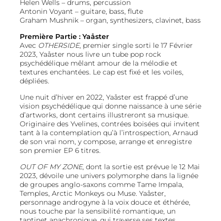
Helen Wells – drums, percussion
Antonin Voyant – guitare, bass, flute
Graham Mushnik – organ, synthesizers, clavinet, bass
Première Partie : Yaåster
Avec
OTHERSIDE
, premier single sorti le 17 Février
2023, Yaåster nous livre un tube pop rock
psychédélique mêlant amour de la mélodie et
textures enchantées. Le cap est fixé et les voiles,
dépliées.
Une nuit d’hiver en 2022, Yaåster est frappé d’une
vision psychédélique qui donne naissance à une série
d’artworks, dont certains illustreront sa musique.
Originaire des Yvelines, contrées boisées qui invitent
tant à la contemplation qu’à l’introspection, Arnaud
de son vrai nom, y compose, arrange et enregistre
son premier EP 6 titres.
OUT OF MY ZONE
, dont la sortie est prévue le 12 Mai
2023, dévoile une univers polymorphe dans la lignée
de groupes anglo-saxons comme Tame Impala,
Temples, Arctic Monkeys ou Muse. Yaåster,
personnage androgyne à la voix douce et éthérée,
nous touche par la sensibilité romantique, un
tantinet anachronique, qui traverse ses textes.