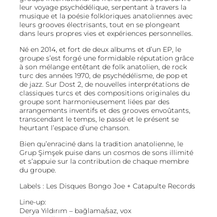
leur voyage psychédélique, serpentant à travers la
musique et la poésie folkloriques anatoliennes avec
leurs grooves électrisants, tout en se plongeant
dans leurs propres vies et expériences personnelles.
Né en 2014, et fort de deux albums et d’un EP, le
groupe s’est forgé une formidable réputation grâce
à son mélange entêtant de folk anatolien, de rock
turc des années 1970, de psychédélisme, de pop et
de jazz. Sur Dost 2, de nouvelles interprétations de
classiques turcs et des compositions originales du
groupe sont harmonieusement liées par des
arrangements inventifs et des grooves envoûtants,
transcendant le temps, le passé et le présent se
heurtant l’espace d’une chanson.
Bien qu’enraciné dans la tradition anatolienne, le
Grup Şimşek puise dans un cosmos de sons illimité
et s’appuie sur la contribution de chaque membre
du groupe.
Labels : Les Disques Bongo Joe + Catapulte Records
Line-up:
Derya Yıldırım – bağlama/saz, vox