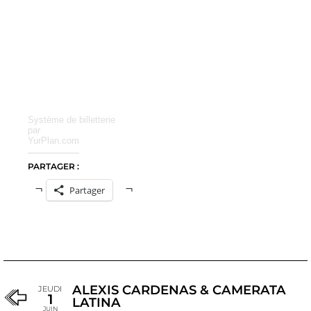
Système de billetterie
par
YurPlan.com
PARTAGER :
Partager
ALEXIS CARDENAS & CAMERATA
JEUDI
1
LATINA
JUIN