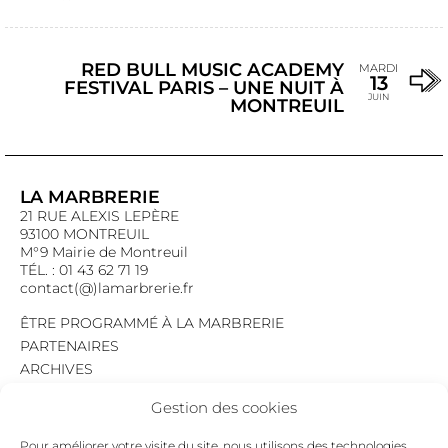
RED BULL MUSIC ACADEMY
MARDI
13
FESTIVAL PARIS – UNE NUIT À
JUIN
MONTREUIL
LA MARBRERIE
21 RUE ALEXIS LEPÈRE
93100 MONTREUIL
M°9 Mairie de Montreuil
TÉL. : 01 43 62 71 19
contact(@)lamarbrerie.fr
ÊTRE PROGRAMMÉ À LA MARBRERIE
PARTENAIRES
ARCHIVES
EMPLOI
Gestion des cookies
MENTIONS LÉGALES
POLITIQUE DE CONFIDENTIALITÉ
Pour améliorer votre visite du site, nous utilisons des technologies