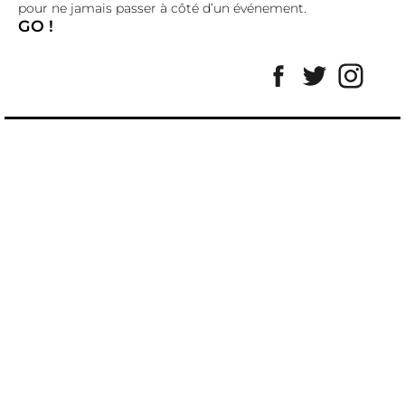
pour ne jamais passer à côté d’un événement.
GO !
Facebook
Twitter
Insta