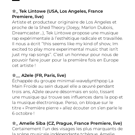
☆_ Tek Lintowe (USA, Los Angeles, France
Premiere, live)
Artiste et producteur originaire de Los Angeles et
proche de la Shed Theory (Joeyy, Marlon Dubois,
Dreamcaster…), Tek Lintowe propose une musique
rap expérimentale à l’esthétique radicale et travaillée.
Il nous a écrit ‘’this seems like my kind of show, Im
excited to play more experimental music that isn’t
just my rap songs’’. C’est un honneur pour nous de
pouvoir faire jouer pour la première fois en Europe
cet artiste !
☆__ A2ele (FR, Paris, live)
Échappée du groupe minimal-wave/synthpop La
Main Froide au sein duquel elle a œuvré pendant
trois ans, A2ele œuvre désormais en solo, tissant
une musique qui trouve ses influences dans la pop et
la musique électronique. Perso, on bloque sur le
titre « Première pierre » allez écouter on s’en parle le
6 octobre !
☆
_
Amelie Siba (CZ, Prague, France Premiere, live)
Certainement l’un des visages les plus marquants de
la scène musicale indépendante tchèque, Amelie