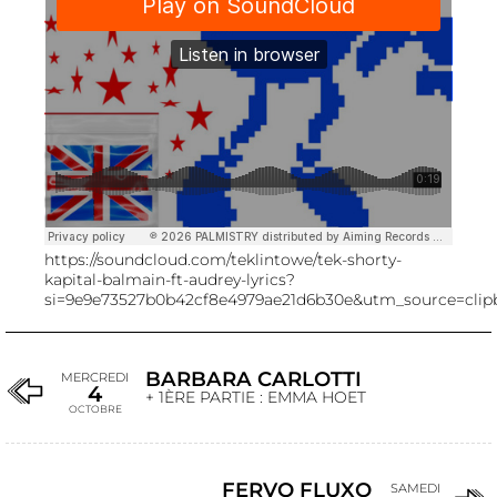
https://soundcloud.com/teklintowe/tek-shorty-
kapital-balmain-ft-audrey-lyrics?
si=9e9e73527b0b42cf8e4979ae21d6b30e&utm_source=cli
BARBARA CARLOTTI
MERCREDI
4
+ 1ÈRE PARTIE : EMMA HOET
OCTOBRE
FERVO FLUXO
SAMEDI