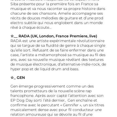
Siba présente pour la première fois en France sa
musique et va nous raconter sa propre histoire dans
chacune de ses chansons. Amelie accompagne ses
récits de douces mélodies de guitare et d’une prod
electro subtile qui nous englobent dans un monde
rêvé à chaque écoute…
☆
__
RADA (UK, London, France Premiere, live)
RADA est une artiste expérimentale révolutionnaire
qui se targue de sa fluidité de genre à chaque single
qu’elle sort. Refusant de se faire enfermer dans une
case, l’artiste a métamorphosé sa musique au fil des
ans, avec sa nouvelle musique révélant des textures
de musique électronique, d’alternative-indie-rock, de
hyper pop et de liquid drum and bass.
☆_ GEN
Gen émerge progressivement comme un des
talents prometteurs de la nouvelle scène rap
francophone. Après avoir capté l’attention avec son
EP Dog Day sorti l’été dernier, Gen enchaîne et
confirme avec le percutant « Gennifer », un six titres
musicalement dense avec pour fil conducteur une
relation amoureuse qui se dévoile au fil d’une