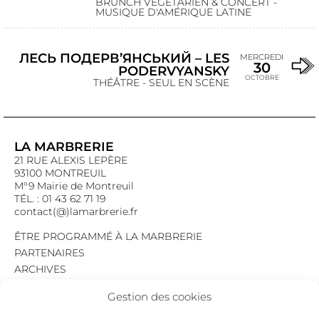
BRUNCH VÉGÉTARIEN & CONCERT -
MUSIQUE D'AMÉRIQUE LATINE
ЛЕСЬ ПОДЕРВ’ЯНСЬКИЙ – LES
MERCREDI
30
PODERVYANSKY
OCTOBRE
THÉÂTRE - SEUL EN SCÈNE
LA MARBRERIE
21 RUE ALEXIS LEPÈRE
93100 MONTREUIL
M°9 Mairie de Montreuil
TÉL. : 01 43 62 71 19
contact(@)lamarbrerie.fr
ÊTRE PROGRAMMÉ À LA MARBRERIE
PARTENAIRES
ARCHIVES
EMPLOI
Gestion des cookies
MENTIONS LÉGALES
POLITIQUE DE CONFIDENTIALITÉ