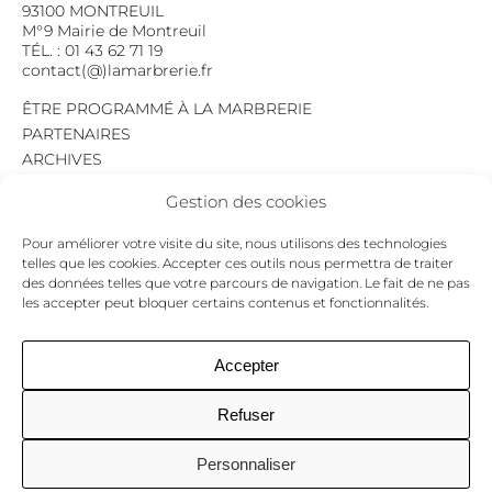
93100 MONTREUIL
M°9 Mairie de Montreuil
TÉL. : 01 43 62 71 19
contact(@)lamarbrerie.fr
ÊTRE PROGRAMMÉ À LA MARBRERIE
PARTENAIRES
ARCHIVES
EMPLOI
Gestion des cookies
MENTIONS LÉGALES
POLITIQUE DE CONFIDENTIALITÉ
Pour améliorer votre visite du site, nous utilisons des technologies
COOKIES
telles que les cookies. Accepter ces outils nous permettra de traiter
des données telles que votre parcours de navigation. Le fait de ne pas
NEWSLETTER
les accepter peut bloquer certains contenus et fonctionnalités.
Le programme du mois,
pour ne jamais passer à côté d’un événement.
GO !
Accepter
Refuser
Facebook
Twitter
Insta
Personnaliser