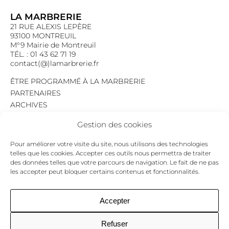
LA MARBRERIE
21 RUE ALEXIS LEPÈRE
93100 MONTREUIL
M°9 Mairie de Montreuil
TÉL. : 01 43 62 71 19
contact(@)lamarbrerie.fr
ÊTRE PROGRAMMÉ À LA MARBRERIE
PARTENAIRES
ARCHIVES
EMPLOI
Gestion des cookies
MENTIONS LÉGALES
POLITIQUE DE CONFIDENTIALITÉ
Pour améliorer votre visite du site, nous utilisons des technologies
COOKIES
telles que les cookies. Accepter ces outils nous permettra de traiter
des données telles que votre parcours de navigation. Le fait de ne pas
NEWSLETTER
les accepter peut bloquer certains contenus et fonctionnalités.
Le programme du mois,
pour ne jamais passer à côté d’un événement.
GO !
Accepter
Refuser
Facebook
Twitter
Insta