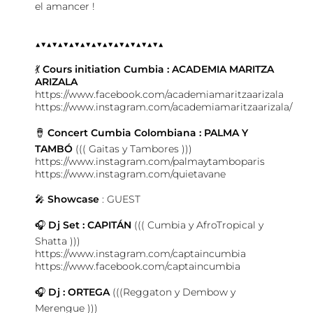
el amancer !
▲▼▲▼▲▼▲▼▲▼▲▼▲▼▲▼▲▼▲▼▲▼▲
💃
Cours initiation Cumbia :
ACADEMIA MARITZA
ARIZALA
https://www.facebook.com/academiamaritzaarizala
https://www.instagram.com/academiamaritzaarizala/
🪘
Concert Cumbia Colombiana : PALMA Y
TAMBÓ
((( Gaitas y Tambores )))
https://www.instagram.com/palmaytamboparis
https://www.instagram.com/quietavane
🎤
Showcase
: GUEST
🎧
Dj Set : CAPITÁN
((( Cumbia y AfroTropical y
Shatta )))
https://www.instagram.com/captaincumbia
https://www.facebook.com/captaincumbia
🎧
Dj : ORTEGA
(((Reggaton y Dembow y
Merengue )))