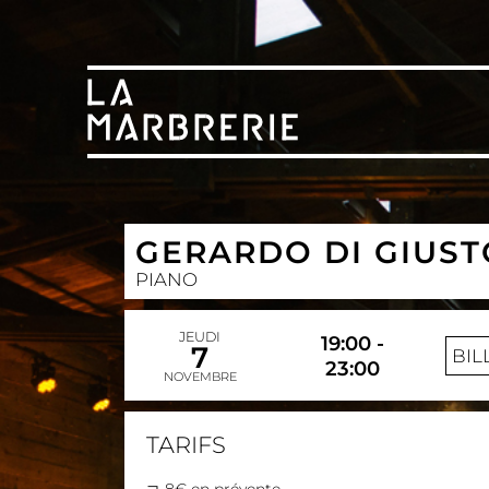
GERARDO DI GIUST
PIANO
JEUDI
19:00 -
7
BIL
23:00
NOVEMBRE
TARIFS