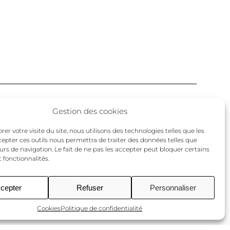
Facebook
Twitter
Instagram
Gestion des cookies
un
er votre visite du site, nous utilisons des technologies telles que les
cepter ces outils nous permettra de traiter des données telles que
urs de navigation. Le fait de ne pas les accepter peut bloquer certains
 fonctionnalités.
cepter
Refuser
Personnaliser
Cookies
Politique de confidentialité