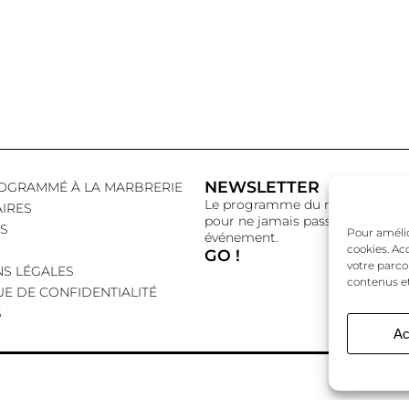
NEWSLETTER
OGRAMMÉ À LA MARBRERIE
Le programme du mois,
IRES
pour ne jamais passer à côté d’
S
Pour amélior
événement.
cookies. Ac
GO !
votre parco
S LÉGALES
contenus et
UE DE CONFIDENTIALITÉ
S
Ac