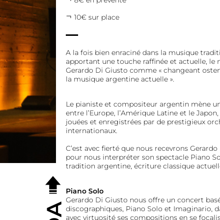
8€ en prévente
10€ sur place
A la fois bien enraciné dans la musique tradit
apportant une touche raffinée et actuelle, le
Gerardo Di Giusto comme « changeant ostens
la musique argentine actuelle ».
Le pianiste et compositeur argentin mène une
entre l’Europe, l’Amérique Latine et le Japon
jouées et enregistrées par de prestigieux orc
internationaux.
C’est avec fierté que nous recevrons Gerardo
pour nous interpréter son spectacle Piano So
tradition argentine, écriture classique actuel
Piano Solo
Gerardo Di Giusto nous offre un concert basé
discographiques, Piano Solo et Imaginario, da
avec virtuosité ses compositions en se focalis