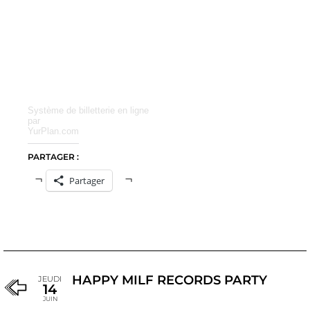
Système de billetterie en ligne
par
YurPlan.com
PARTAGER :
Partager
HAPPY MILF RECORDS PARTY
JEUDI
14
JUIN