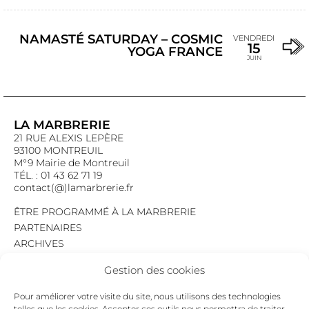
NAMASTÉ SATURDAY – COSMIC
VENDREDI
15
YOGA FRANCE
JUIN
LA MARBRERIE
21 RUE ALEXIS LEPÈRE
93100 MONTREUIL
M°9 Mairie de Montreuil
TÉL. : 01 43 62 71 19
contact(@)lamarbrerie.fr
ÊTRE PROGRAMMÉ À LA MARBRERIE
PARTENAIRES
ARCHIVES
EMPLOI
Gestion des cookies
MENTIONS LÉGALES
POLITIQUE DE CONFIDENTIALITÉ
Pour améliorer votre visite du site, nous utilisons des technologies
COOKIES
telles que les cookies. Accepter ces outils nous permettra de traiter