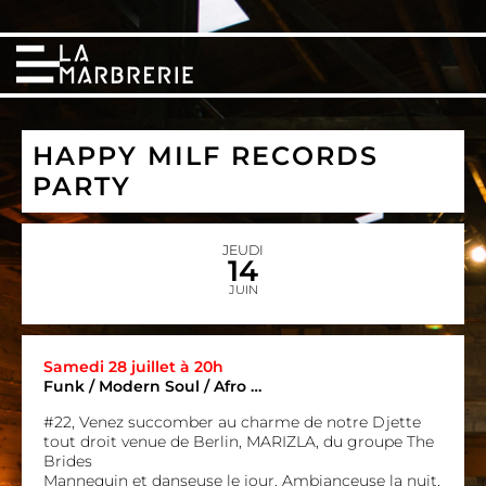
HAPPY MILF RECORDS
PARTY
JEUDI
14
JUIN
Samedi 28 juillet à 20h
Funk / Modern Soul / Afro …
#22, Venez succomber au charme de notre Djette
tout droit venue de Berlin, MARIZLA, du groupe
The
Brides
Mannequin et danseuse le jour, Ambianceuse la nuit,