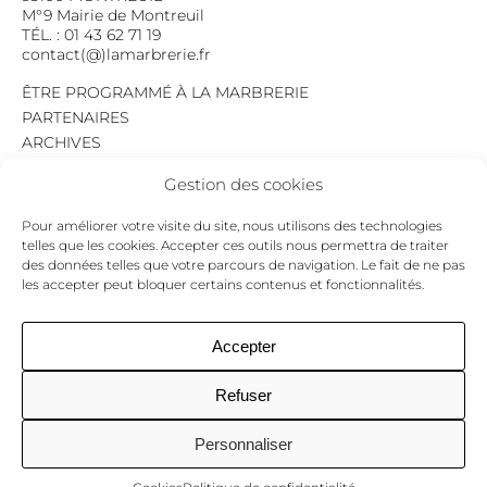
M°9 Mairie de Montreuil
TÉL. : 01 43 62 71 19
contact(@)lamarbrerie.fr
ÊTRE PROGRAMMÉ À LA MARBRERIE
PARTENAIRES
ARCHIVES
EMPLOI
Gestion des cookies
MENTIONS LÉGALES
POLITIQUE DE CONFIDENTIALITÉ
Pour améliorer votre visite du site, nous utilisons des technologies
COOKIES
telles que les cookies. Accepter ces outils nous permettra de traiter
des données telles que votre parcours de navigation. Le fait de ne pas
NEWSLETTER
les accepter peut bloquer certains contenus et fonctionnalités.
Le programme du mois,
pour ne jamais passer à côté d’un événement.
GO !
Accepter
Refuser
Facebook
Twitter
Insta
Personnaliser