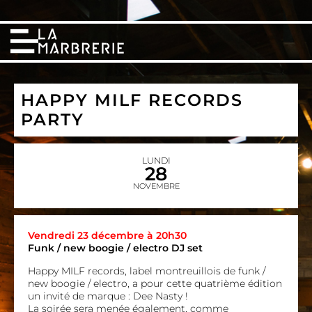
HAPPY MILF RECORDS
PARTY
LUNDI
28
NOVEMBRE
Vendredi 23 décembre à 20h30
Funk / new boogie / electro DJ set
Happy MILF records, label montreuillois de funk /
new boogie / electro, a pour cette quatrième édition
un invité de marque : Dee Nasty !
La soirée sera menée également, comme