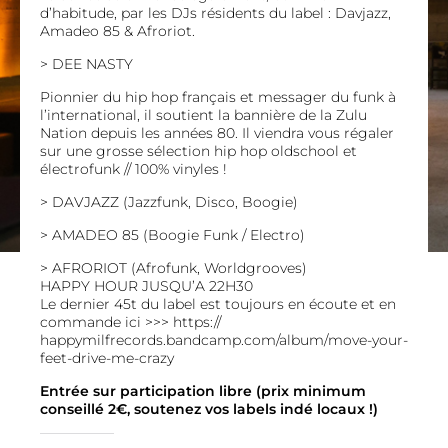
d’habitude, par les DJs résidents du label : Davjazz,
Amadeo 85 & Afroriot.
> DEE NASTY
Pionnier du hip hop français et messager du funk à
l’international, il soutient la bannière de la Zulu
Nation depuis les années 80. Il viendra vous régaler
sur une grosse sélection hip hop oldschool et
électrofunk // 100% vinyles !
> DAVJAZZ (Jazzfunk, Disco, Boogie)
> AMADEO 85 (Boogie Funk / Electro)
> AFRORIOT (Afrofunk, Worldgrooves)
HAPPY HOUR JUSQU’A 22H30
Le dernier 45t du label est toujours en écoute et en
commande ici >>>
https://
happymilfrecords.bandcamp.c
om/album/
move-your-
feet-drive-me-cra
zy
Entrée sur participation libre (prix minimum
conseillé 2€, soutenez vos labels indé locaux !)