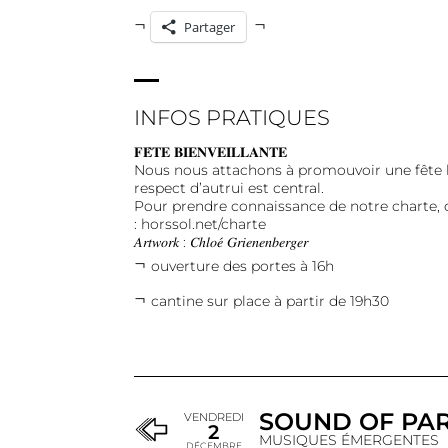
Partager
INFOS PRATIQUES
𝐅𝐄̂𝐓𝐄 𝐁𝐈𝐄𝐍𝐕𝐄𝐈𝐋𝐋𝐀𝐍𝐓𝐄
Nous nous attachons à promouvoir une fête li
respect d’autrui est central.
Pour prendre connaissance de notre charte, c’
:
horssol.net/charte
𝐴𝑟𝑡𝑤𝑜𝑟𝑘 : 𝐶ℎ𝑙𝑜𝑒́ 𝐺𝑟𝑖𝑒𝑛𝑒𝑛𝑏𝑒𝑟𝑔𝑒𝑟
ouverture des portes à 16h
cantine sur place à partir de 19h30
SOUND OF PAR
VENDREDI
2
MUSIQUES ÉMERGENTES
DÉCEMBRE