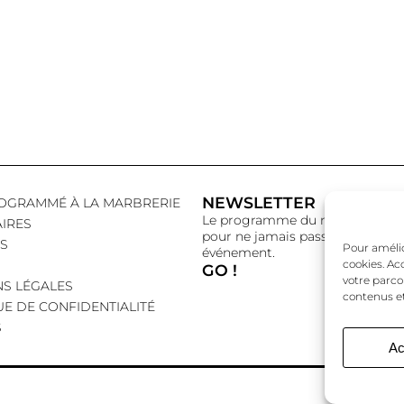
NEWSLETTER
OGRAMMÉ À LA MARBRERIE
Le programme du mois,
IRES
pour ne jamais passer à côté d’
S
Pour amélior
événement.
cookies. Ac
GO !
votre parco
S LÉGALES
contenus et
UE DE CONFIDENTIALITÉ
S
Ac