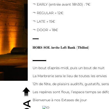
EARLY (entrée avant 18h30) : 7€
REGULAR → 12€
LATE → 15€
DOOR → 18€
𝐇𝐎𝐑𝐒-𝐒𝐎𝐋 𝐢𝐧𝐯𝐢𝐭𝐞 𝐋𝐞𝐟𝐭 𝐁𝐚𝐧𝐤 (𝐓𝐛𝐢𝐥𝐢𝐬𝐬𝐢)
▬▬▬▬
Un bout d’après-midi, puis un bout de nuit
La Marbrerie sera le lieu de toutes les envies
12h de fête, de plaisirs auditifs, gustatifs, sens
Les repères sont flous, l’espace temps se dé
Bienvenue à nos Extases de jour