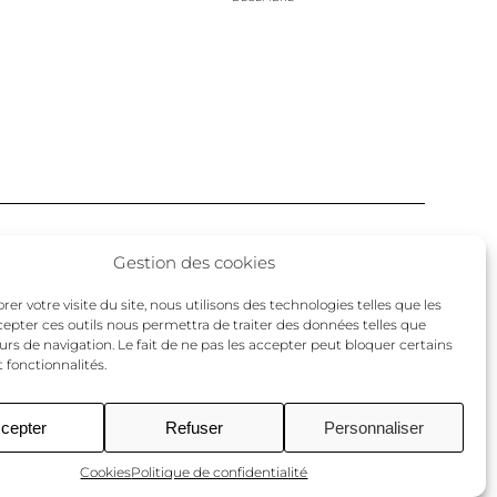
Facebook
Twitter
Instagram
Gestion des cookies
un
er votre visite du site, nous utilisons des technologies telles que les
cepter ces outils nous permettra de traiter des données telles que
urs de navigation. Le fait de ne pas les accepter peut bloquer certains
 fonctionnalités.
cepter
Refuser
Personnaliser
Cookies
Politique de confidentialité