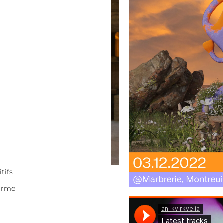
itifs
forme