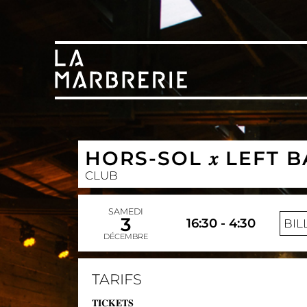
HORS-SOL 𝑥 LEFT BANK — 𝐸
CLUB
SAMEDI
3
16:30 - 4:30
BIL
DÉCEMBRE
TARIFS
𝐓𝐈𝐂𝐊𝐄𝐓𝐒