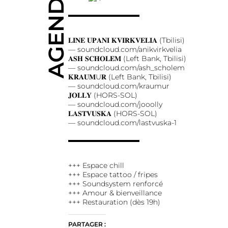
AGENDA
▬▬▬▬▬▬▬▬▬▬
𝐋𝐈𝐍𝐄 𝐔𝐏𝐀𝐍𝐈 𝐊𝐕𝐈𝐑𝐊𝐕𝐄𝐋𝐈𝐀 (Tbilisi)
—
soundcloud.com/anikvirkvelia
𝐀𝐒𝐇 𝐒𝐂𝐇𝐎𝐋𝐄𝐌 (Left Bank, Tbilisi)
—
soundcloud.com/ash_scholem
𝐊𝐑𝐀𝐔𝐌U𝐑 (Left Bank, Tbilisi)
—
soundcloud.com/kraumur
𝐉𝐎𝐋𝐋𝐘 (HORS-SOL)
—
soundcloud.com/jooolly
𝐋𝐀𝐒𝐓𝐕𝐔𝐒𝐊𝐀 (HORS-SOL)
—
soundcloud.com/lastvuska-1
▬▬▬▬▬▬▬▬▬▬
+++ Espace chill
+++ Espace tattoo / fripes
+++ Soundsystem renforcé
+++ Amour & bienveillance
+++ Restauration (dès 19h)
PARTAGER :