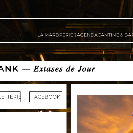
LA MARBRERIE ?
AGENDA
CANTINE & BA
𝑥𝑡𝑎𝑠𝑒𝑠 𝑑𝑒 𝐽𝑜𝑢𝑟
LETTERIE
FACEBOOK