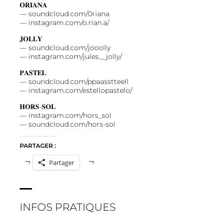
𝐎𝐑𝐈𝐀𝐍𝐀
—
soundcloud.com/0riana
—
instagram.com/o.rian.a/
𝐉𝐎𝐋𝐋𝐘
—
soundcloud.com/jooolly
—
instagram.com/jules__jolly/
𝐏𝐀𝐒𝐓𝐄𝐋
—
soundcloud.com/ppaasstteell
—
instagram.com/estellopastelo/
𝐇𝐎𝐑𝐒-𝐒𝐎𝐋
—
instagram.com/hors_sol
—
soundcloud.com/hors-sol
PARTAGER :
Partager
INFOS PRATIQUES