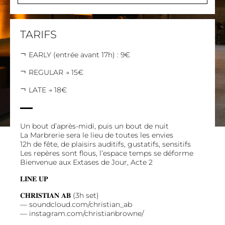
TARIFS
EARLY (entrée avant 17h) : 9€
REGULAR → 15€
LATE → 18€
Un bout d’après-midi, puis un bout de nuit
La Marbrerie sera le lieu de toutes les envies
12h de fête, de plaisirs auditifs, gustatifs, sensitifs
Les repères sont flous, l’espace temps se déforme
Bienvenue aux Extases de Jour, Acte 2
𝐋𝐈𝐍𝐄 𝐔𝐏
𝐂𝐇𝐑𝐈𝐒𝐓𝐈𝐀𝐍 𝐀𝐁 (3h set)
—
soundcloud.com/christian_ab
—
instagram.com/christianbrowne/