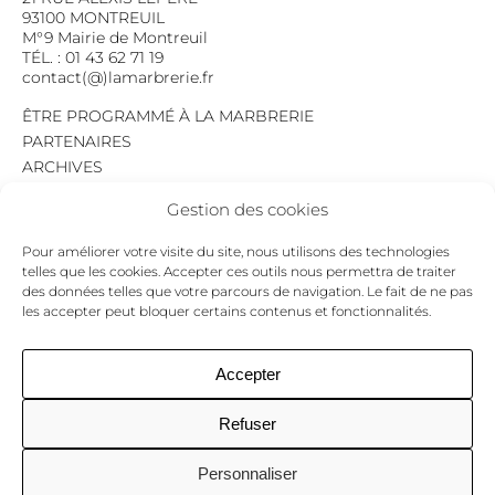
93100 MONTREUIL
M°9 Mairie de Montreuil
TÉL. : 01 43 62 71 19
contact(@)lamarbrerie.fr
ÊTRE PROGRAMMÉ À LA MARBRERIE
PARTENAIRES
ARCHIVES
EMPLOI
Gestion des cookies
MENTIONS LÉGALES
POLITIQUE DE CONFIDENTIALITÉ
Pour améliorer votre visite du site, nous utilisons des technologies
COOKIES
telles que les cookies. Accepter ces outils nous permettra de traiter
des données telles que votre parcours de navigation. Le fait de ne pas
NEWSLETTER
les accepter peut bloquer certains contenus et fonctionnalités.
Le programme du mois,
pour ne jamais passer à côté d’un événement.
GO !
Accepter
Refuser
Facebook
Twitter
Insta
Personnaliser