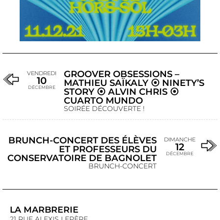
GROOVER OBSESSIONS –
VENDREDI
10
MATHIEU SAÏKALY ⦿ NINETY’S
DÉCEMBRE
STORY ⦿ ALVIN CHRIS ⦿
CUARTO MUNDO
SOIRÉE DÉCOUVERTE !
BRUNCH-CONCERT DES ÉLÈVES
DIMANCHE
12
ET PROFESSEURS DU
DÉCEMBRE
CONSERVATOIRE DE BAGNOLET
BRUNCH-CONCERT
LA MARBRERIE
21 RUE ALEXIS LEPÈRE