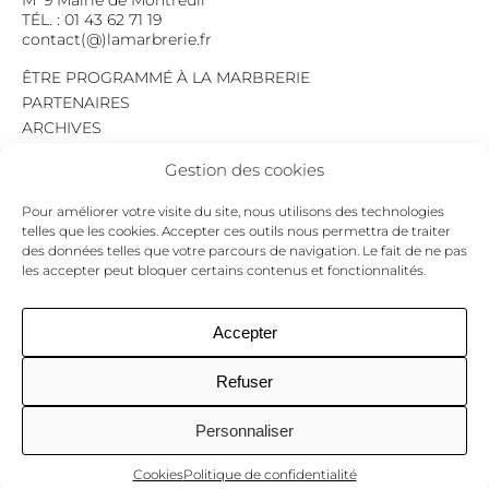
TÉL. : 01 43 62 71 19
contact(@)lamarbrerie.fr
ÊTRE PROGRAMMÉ À LA MARBRERIE
PARTENAIRES
ARCHIVES
EMPLOI
Gestion des cookies
MENTIONS LÉGALES
POLITIQUE DE CONFIDENTIALITÉ
Pour améliorer votre visite du site, nous utilisons des technologies
COOKIES
telles que les cookies. Accepter ces outils nous permettra de traiter
des données telles que votre parcours de navigation. Le fait de ne pas
NEWSLETTER
les accepter peut bloquer certains contenus et fonctionnalités.
Le programme du mois,
pour ne jamais passer à côté d’un événement.
GO !
Accepter
Refuser
Facebook
Twitter
Insta
Personnaliser
Cookies
Politique de confidentialité