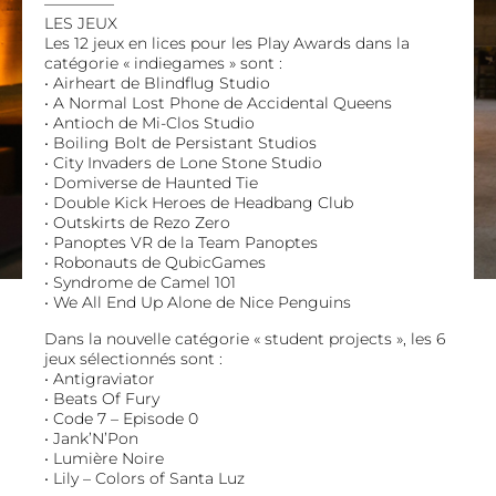
————–
LES JEUX
Les 12 jeux en lices pour les Play Awards dans la
catégorie « indiegames » sont :
• Airheart de Blindflug Studio
• A Normal Lost Phone de Accidental Queens
• Antioch de Mi-Clos Studio
• Boiling Bolt de Persistant Studios
• City Invaders de Lone Stone Studio
• Domiverse de Haunted Tie
• Double Kick Heroes de Headbang Club
• Outskirts de Rezo Zero
• Panoptes VR de la Team Panoptes
• Robonauts de QubicGames
• Syndrome de Camel 101
• We All End Up Alone de Nice Penguins
Dans la nouvelle catégorie « student projects », les 6
jeux sélectionnés sont :
• Antigraviator
• Beats Of Fury
• Code 7 – Episode 0
• Jank’N’Pon
• Lumière Noire
• Lily – Colors of Santa Luz