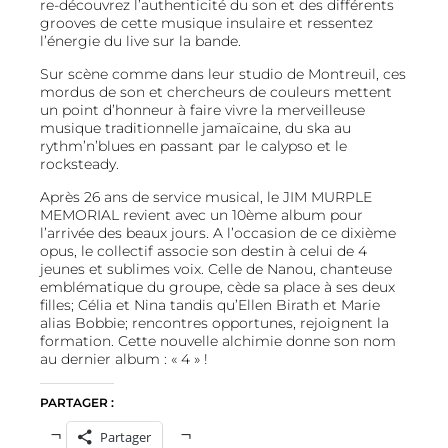
re-découvrez l’authenticité du son et des différents
grooves de cette musique insulaire et ressentez
l’énergie du live sur la bande.
Sur scène comme dans leur studio de Montreuil, ces
mordus de son et chercheurs de couleurs mettent
un point d’honneur à faire vivre la merveilleuse
musique traditionnelle jamaïcaine, du ska au
rythm’n’blues en passant par le calypso et le
rocksteady.
Après 26 ans de service musical, le JIM MURPLE
MEMORIAL revient avec un 10ème album pour
l’arrivée des beaux jours. A l’occasion de ce dixième
opus, le collectif associe son destin à celui de 4
jeunes et sublimes voix. Celle de Nanou, chanteuse
emblématique du groupe, cède sa place à ses deux
filles; Célia et Nina tandis qu’Ellen Birath et Marie
alias Bobbie; rencontres opportunes, rejoignent la
formation. Cette nouvelle alchimie donne son nom
au dernier album : « 4 » !
PARTAGER :
Partager