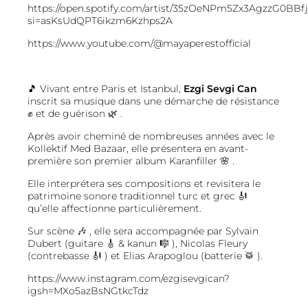
https://open.spotify.com/artist/35zOeNPm5Zx3AgzzG0BBf
si=asKsUdQPT6ikzm6Kzhps2A
https://www.youtube.com/@mayaperestofficial
🎵 Vivant entre Paris et Istanbul,
Ezgi Sevgi Can
inscrit sa musique dans une démarche de résistance
✊ et de guérison 🌿 .
Après avoir cheminé de nombreuses années avec le
Kollektif Med Bazaar, elle présentera en avant-
première son premier album Karanfiller 🌸 .
Elle interprétera ses compositions et revisitera le
patrimoine sonore traditionnel turc et grec 🎻
qu’elle affectionne particulièrement.
Sur scène 🎶 , elle sera accompagnée par Sylvain
Dubert (guitare 🎸 & kanun 🎼 ), Nicolas Fleury
(contrebasse 🎻 ) et Elias Arapoglou (batterie 🥁 ).
https://www.instagram.com/ezgisevgican?
igsh=MXo5azBsNGtkcTdz