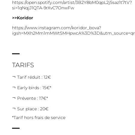
https://open.spotify.com/artist/3B2Y8bM0qpL2j5saz1t7tV?
si=1qNqjJ1QTA-9rXvC7OnwFw
>>Koridor
https://www.instagram.com/koridor_bova?
igsh=MXh2Mm1mMWt5MHpwcA%3D%3D&utm_source=qr
TARIFS
Tarif réduit : 12€
Early birds : 15€*
Prévente : 17€*
Sur place : 20€
*Tarif hors frais de service