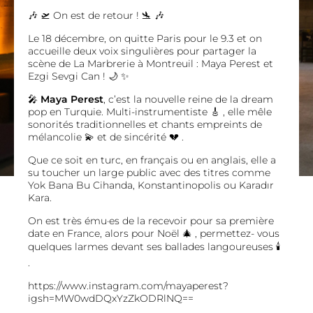
🎶 🛫 On est de retour ! 🛬 🎶
Le 18 décembre, on quitte Paris pour le 9.3 et on
accueille deux voix singulières pour partager la
scène de La Marbrerie à Montreuil : Maya Perest et
Ezgi Sevgi Can ! 🌙 ✨
🎤
Maya Perest
, c’est la nouvelle reine de la dream
pop en Turquie. Multi-instrumentiste 🎸 , elle mêle
sonorités traditionnelles et chants empreints de
mélancolie 💫 et de sincérité 💔 .
Que ce soit en turc, en français ou en anglais, elle a
su toucher un large public avec des titres comme
Yok Bana Bu Cihanda, Konstantinopolis ou Karadır
Kara.
On est très ému·es de la recevoir pour sa première
date en France, alors pour Noël 🎄 , permettez- vous
quelques larmes devant ses ballades langoureuses 🕯
.
https://www.instagram.com/mayaperest?
igsh=MW0wdDQxYzZkODRlNQ==